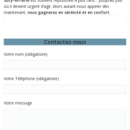
Sucy-en-Brie
est souvent repoussée à plus tard… jusqu’au jour
où il devient urgent d’agir. Alors autant nous appeler dès
maintenant,
vous gagnerez en sérénité et en confort
.
Quelques-unes de nos interventions sur le 92
Contactez-nous
Votre nom (obligatoire)
Votre Téléphone (obligatoire)
Votre message