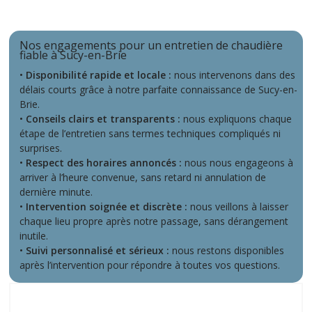
Nos engagements pour un entretien de chaudière
fiable à Sucy-en-Brie
•
Disponibilité rapide et locale :
nous intervenons dans des
délais courts grâce à notre parfaite connaissance de Sucy-en-
Brie.
•
Conseils clairs et transparents :
nous expliquons chaque
étape de l’entretien sans termes techniques compliqués ni
surprises.
•
Respect des horaires annoncés :
nous nous engageons à
arriver à l’heure convenue, sans retard ni annulation de
dernière minute.
•
Intervention soignée et discrète :
nous veillons à laisser
chaque lieu propre après notre passage, sans dérangement
inutile.
•
Suivi personnalisé et sérieux :
nous restons disponibles
après l’intervention pour répondre à toutes vos questions.
Ce que nos clients disent de nous