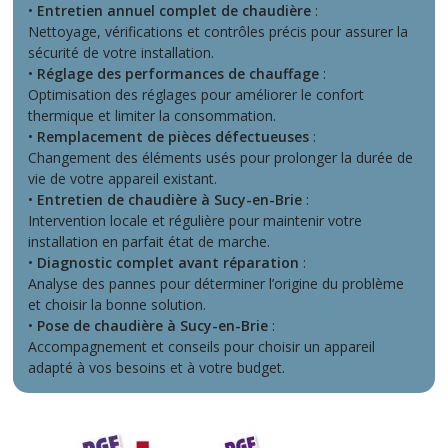
•
Entretien annuel complet de chaudière
:
Nettoyage, vérifications et contrôles précis pour assurer la
sécurité de votre installation.
•
Réglage des performances de chauffage
:
Optimisation des réglages pour améliorer le confort
thermique et limiter la consommation.
•
Remplacement de pièces défectueuses
:
Changement des éléments usés pour prolonger la durée de
vie de votre appareil existant.
•
Entretien de chaudière à Sucy-en-Brie
:
Intervention locale et régulière pour maintenir votre
installation en parfait état de marche.
•
Diagnostic complet avant réparation
:
Analyse des pannes pour déterminer l’origine du problème
et choisir la bonne solution.
•
Pose de chaudière à Sucy-en-Brie
:
Accompagnement et conseils pour choisir un appareil
adapté à vos besoins et à votre budget.