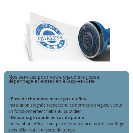
Nos services pour votre chaudière : pose,
dépannage et entretien à Sucy-en-Brie
•
Pose de chaudière neuve gaz ou fioul
:
Installation soignée respectant les normes en vigueur, pour
un fonctionnement fiable au quotidien.
•
Dépannage rapide en cas de panne
:
Intervention efficace sur place pour relancer votre chauffage
sans délai inutile ni perte de temps.