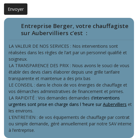
Entreprise Berger, votre chauffagiste
sur Aubervilliers c’est
:
LA VALEUR DE NOS SERVICES : Nos interventions sont
réalisées dans les règles de l’art par un personnel qualifié et
soigneux.
LA TRANSPARENCE DES PRIX : Nous avons le souci de vous
établir des devis clairs élaborer depuis une grille tarifaire
transparente et maintenue a des prix bas
LE CONSEIL : dans le choix de vos énergies de chauffage et
vos démarches administratives de financement et primes.
LA RAPIDITÉ : Vos demandes demandes d’
interventions
urgentes sont prise en charge dans l ‘heure sur
Aubervilliers
et
les environs.
L’ENTRETIEN : de vos équipements de chauffage par contrat
ou simple demande, géré annuellement par notre SAV interne
à l’entreprise.