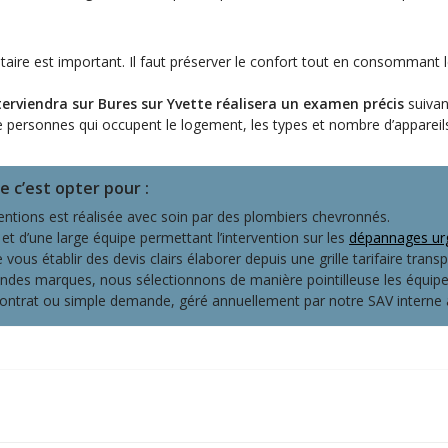
aire est important. Il faut préserver le confort tout en consommant 
terviendra sur Bures sur Yvette réalisera un examen précis
suivan
e de personnes qui occupent le logement, les types et nombre d’appareil
te c’est opter pour
:
tions est réalisée avec soin par des plombiers chevronnés.
et d’une large équipe permettant l’intervention sur les
dépannages urg
 établir des devis clairs élaborer depuis une grille tarifaire transp
es marques, nous sélectionnons de manière pointilleuse les équipem
ntrat ou simple demande, géré annuellement par notre SAV interne à 