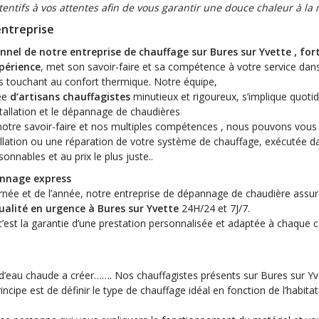
ntifs à vos attentes afin de vous garantir une douce chaleur à la
entreprise
nnel de notre entreprise de chauffage sur Bures sur Yvette , fort
périence
, met son savoir-faire et sa compétence à votre service dans
 touchant au confort thermique. Notre équipe,
ée
d‘artisans
chauffagistes
minutieux et rigoureux, s’implique quot
stallation et le dépannage de chaudières
notre savoir-faire et nos multiples compétences , nous pouvons vous 
allation ou une réparation de votre système de chauffage, exécutée d
isonnables et au prix le plus juste..
nnage express
rnée et de l’année, notre entreprise de dépannage de chaudière assu
alité en urgence à Bures sur Yvette
24H/24 et 7J/7.
’est la garantie d’une prestation personnalisée et adaptée à chaque 
t d’eau chaude a créer……. Nos chauffagistes présents sur Bures sur Y
cipe est de définir le type de chauffage idéal en fonction de l’habitat