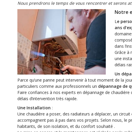
Nous prendrons le temps de vous rencontrer et serons atte
Notre 
L
e perso
ans d’ex
domaines
compos
dans l’in
Grâce à 
une inst
délais ra
Un dépa
Parce qu’une panne peut intervenir à tout moment de la jou
particuliers comme aux professionnels un
dépannage de qu
Faire confiances à nos experts en dépannage de chaudière c
délais d’intervention très rapide.
Une Installation
:
Une chaudière a poser, des radiateurs a déplacer, un circui
accompagnent pas à pas dans vos projets. Selon nous, le prin
habitants, de son isolation, et du confort souhaité .