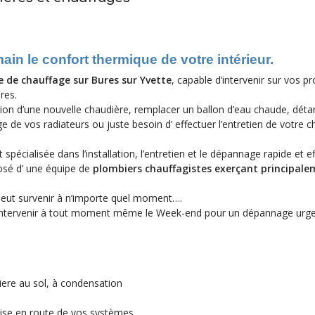
n le confort thermique de votre intérieur.
e de chauffage sur Bures sur Yvette
, capable d’intervenir sur vos 
res.
tion d’une nouvelle chaudière, remplacer un ballon d’eau chaude, détar
 de vos radiateurs ou juste besoin d’ effectuer l’entretien de votre c
spécialisée dans l’installation, l’entretien et le dépannage rapide et e
osé d’ une équipe de
plombiers chauffagistes exerçant principale
eut survenir à n’importe quel moment….
ut intervenir à tout moment même le Week-end pour un dépannage urge
iere au sol, à condensation
 mise en route de vos systèmes