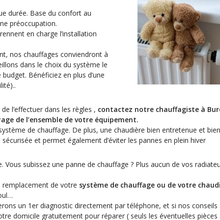
ue durée. Base du confort au
 une préoccupation.
rennent en charge l’installation
nt, nos chauffages conviendront à
illons dans le choix du système le
 budget. Bénéficiez en plus d’une
ité)..
 de l’effectuer dans les règles ,
contactez notre chauffagiste à Bur
toyage de l’ensemble de votre équipement.
 système de chauffage. De plus, une chaudière bien entretenue et bien
sécurisée et permet également d’éviter les pannes en plein hiver
e. Vous subissez une panne de chauffage ? Plus aucun de vos radiate
au remplacement de votre
système de chauffage ou de votre chaudi
ioul…
erons un 1er diagnostic directement par téléphone, et si nos conseils
votre domicile gratuitement pour réparer ( seuls les éventuelles pièces