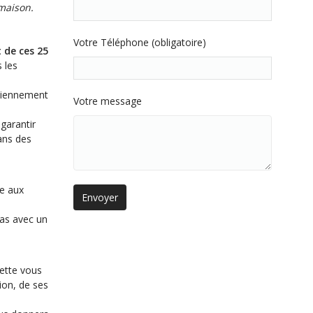
 maison.
Votre Téléphone (obligatoire)
 de ces 25
 les
idiennement
Votre message
garantir
ans des
re aux
cas avec un
vette vous
ion, de ses