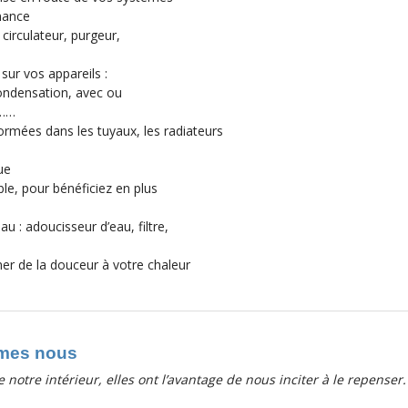
enance
circulateur, purgeur,
sur vos appareils :
ondensation, avec ou
s……
ormées dans les tuyaux, les radiateurs
ue
ible, pour bénéficiez en plus
u : adoucisseur d’eau, filtre,
ner de la douceur à votre chaleur
mmes nous
 notre intérieur, elles ont l’avantage de nous inciter à le repenser.