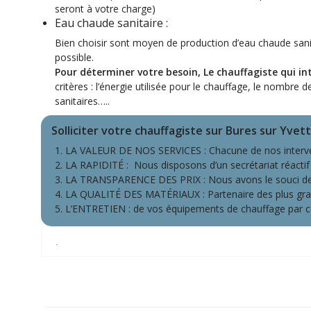
seront à votre charge)
Eau chaude sanitaire :
Bien choisir sont
moyen de production d’eau chaude sanit
possible.
Pour déterminer votre besoin, Le chauffagiste qui in
critères : l’énergie utilisée pour le chauffage, le nombr
sanitaires…..
Solliciter votre chauffagiste sur Bures sur Yvet
LA VALEUR DE NOS SERVICES : Chacune de nos interven
LA RAPIDITÉ : Nous disposons d’un secrétariat réactif 
LA TRANSPARENCE DES PRIX : Nous avons le souci de vous
LA QUALITÉ DES MATÉRIAUX : Partenaire des plus grand
L’ENTRETIEN : de vos équipements de chauffage par co
.