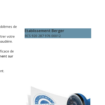
problèmes de
Etablissement Berger
RCS 920 287 976 00012
trer votre
haudière.
fficace de
ment sur
nt.