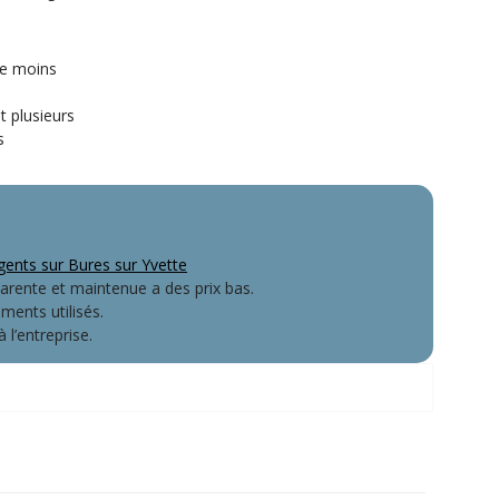
le moins
t plusieurs
s
ents sur Bures sur Yvette
arente et maintenue a des prix bas.
ents utilisés.
l’entreprise.