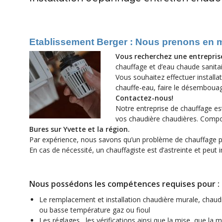
Etablissement Berger : Nous prenons en mai
Vous recherchez
une entrepris
chauffage et d’eau chaude sanitai
Vous souhaitez effectuer installa
chauffe-eau, faire le désembouage
Contactez-nous!
Notre entreprise de chauffage est 
vos chaudière chaudières. Comp
Bures sur Yvette et la région.
Par expérience, nous savons qu’un problème de chauffage p
En cas de nécessité, un chauffagiste est d’astreinte et pe
Nous possédons les compétences requises pour :
Le remplacement et installation chaudière murale, chaud
ou basse température gaz ou fioul
Les réglages , les vérifications ainsi que la mise que la