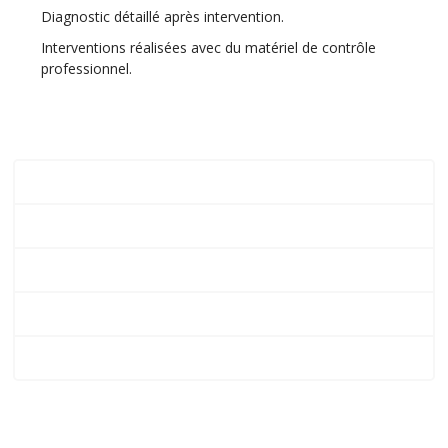
Diagnostic détaillé après intervention.
Interventions réalisées avec du matériel de contrôle
professionnel.
Avis clients après dépannage de chauffage à
Fontainebleau
Émeric V.
Lison A.
Maël V.
Nolwenn T.
Cyril D.