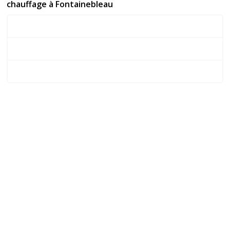
chauffage à Fontainebleau
Perte de pression rue Saint-Honoré
Radiateurs froids avenue de Maintenon
Chaudière instable rue de France