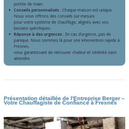
portée de main.
Conseils personnalisés
: Chaque maison est unique.
Nous vous offrons des conseils sur mesure
pour votre système de chauffage, alignés avec vos
besoins spécifiques.
Réponse à des urgences
: En cas d’urgence, pas de
panique. Nous sommes là pour une intervention rapide à
Fresnes,
vous garantissant de retrouver chaleur et sérénité sans
attendre.
Présentation détaillée de l’Entreprise Berger –
Votre Chauffagiste de Confiance à Fresnes