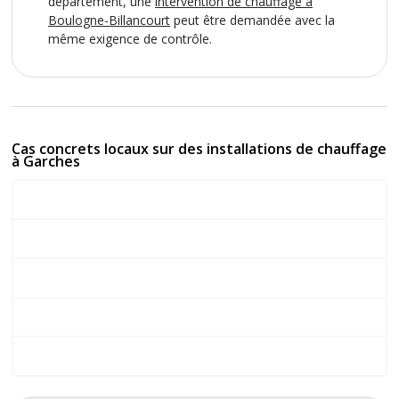
département, une
intervention de chauffage à
Boulogne-Billancourt
peut être demandée avec la
même exigence de contrôle.
Cas concrets locaux sur des installations de chauffage
à Garches
Chaudière en sécurité Grande Rue
Radiateurs froids rue de Suresnes
Pression instable rue du 19 Janvier
Entretien de chaudière avenue Joffre
Eau chaude irrégulière boulevard Raymond Poincaré