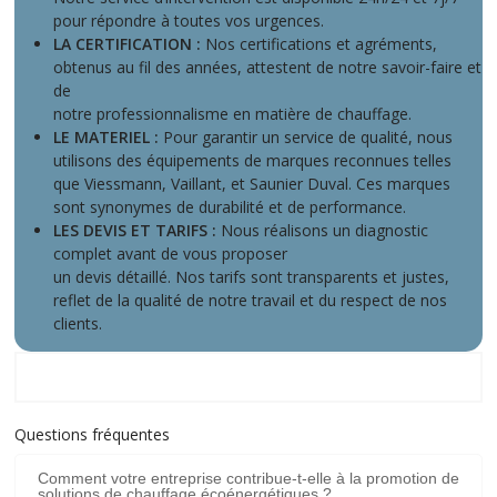
pour répondre à toutes vos urgences.
LA CERTIFICATION :
Nos certifications et agréments,
obtenus au fil des années, attestent de notre savoir-faire et
de
notre professionnalisme en matière de chauffage.
LE MATERIEL :
Pour garantir un service de qualité, nous
utilisons des équipements de marques reconnues telles
que Viessmann, Vaillant, et Saunier Duval. Ces marques
sont synonymes de durabilité et de performance.
LES DEVIS ET TARIFS :
Nous réalisons un diagnostic
complet avant de vous proposer
un devis détaillé. Nos tarifs sont transparents et justes,
reflet de la qualité de notre travail et du respect de nos
clients.
Zone d'intervention :
Questions fréquentes
Comment votre entreprise contribue-t-elle à la promotion de
solutions de chauffage écoénergétiques ?