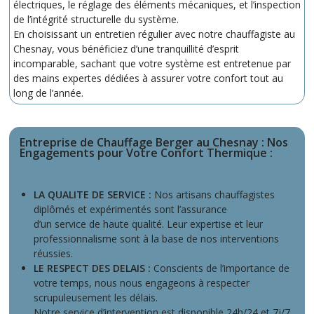
électriques, le réglage des éléments mécaniques, et l’inspection
de l’intégrité structurelle du système.
En choisissant un entretien régulier avec notre chauffagiste au
Chesnay, vous bénéficiez d’une tranquillité d’esprit
incomparable, sachant que votre système est entretenue par
des mains expertes dédiées à assurer votre confort tout au
long de l’année.
Entreprise de Chauffage Berger au Chesnay : Nos
Engagements pour Votre Confort Thermique
:
LA QUALITE DE SERVICE :
Nos artisans chauffagistes
diplômés et expérimentés sont l’assurance
d’un service de haute qualité. Leur expertise et leur
professionnalisme sont à la base de nos interventions
réussies.
LE RESPECT DES DELAIS :
Conscients de l’importance de
votre temps, nous nous engageons à respecter
scrupuleusement les délais.
Notre service d’intervention est disponible 24h/24 et 7j/7