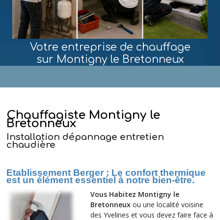
Votre entreprise de chauffage
sur Montigny le Bretonneux
MENU
Chauffagiste Montigny le
Bretonneux
Installation dépannage entretien
chaudière
Etablissement Berger
:
Le confort thermique
est un élément essentiel à notre bien-être.
Vous Habitez Montigny le
Bretonneux
ou une localité voisine
des Yvelines et vous devez faire face à