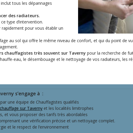
i inclut tous les dépannages
cer des radiateurs.
e type d’intervention.
y
rapidement pour vous établir un
fage au sol qui offre le même niveau de confort, et qui du point de v
énagement.
s chauffagistes très souvent sur Taverny
pour la
recherche de fuit
hauffe-eau, le désembouage et le nettoyage de vos radiateurs, les ré
Taverny s’engage à
:
 par une équipe de Chauffagistes qualifiés
chauffage sur Taverny
et les localités limitrophes
és, et vous proposer des tarifs très abordables
comprenant une vérification précise et un nettoyage complet.
rgie et le respect de l’environnement