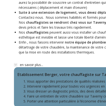
aurez la possibilité de souscrire un contrat d’entretien qu
nécessaires ( déplacement et main d’oeuvre)
Suite à une extension de logement, vous devez dépla
Contactez-nous. Nous sommes habilités et formés pour c
Nos
chauffagistes se rendront chez vous sur Tavern
devis précis et faire les travaux très rapidement.
Nos
chauffagistes
peuvent aussi vous installer un chauf
esthétique est invisible et laisse une totale liberté d’am
Enfin , nous faisons intervenir
notre équipe de plombier
détartrage de votre chaudière, la maintenance de votre c
que la mise en route des installations thermiques.
en savoir plus...
Etablissement Berger, votre chauffagiste sur 
Vous apporter des prestations de qualités réalisées
Intervenir rapidement pour toutes vos urgences en
Vous dresser un diagnostic précis, des devis détaill
Faire un entretien de votre chaudière sur Taverny 
Porter une attention particulière à l’économie d’éne