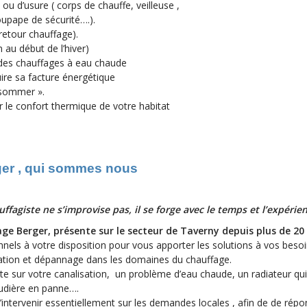
 d’usure ( corps de chauffe, veilleuse ,
oupape de sécurité….).
 retour chauffage).
au début de l’hiver)
 des chauffages à eau chaude
uire sa facture énergétique
nsommer ».
le confort thermique de votre habitat
ger , qui sommes nous
uffagiste ne s’improvise pas, il se forge avec le temps et l’expérie
age Berger, présente sur le secteur de Taverny depuis plus de 20
nels à votre disposition pour vous apporter les solutions à vos beso
llation et dépannage dans les domaines du chauffage.
ite sur votre canalisation, un problème d’eau chaude, un radiateur qu
udière en panne….
d’intervenir essentiellement sur les demandes locales , afin de de rép