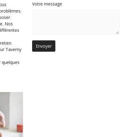
Votre message
nous
 problèmes.
poser.
ée. Nos
ifférentes
retien.
sur Taverny
r quelques