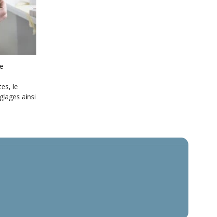
ue
es, le
glages ainsi