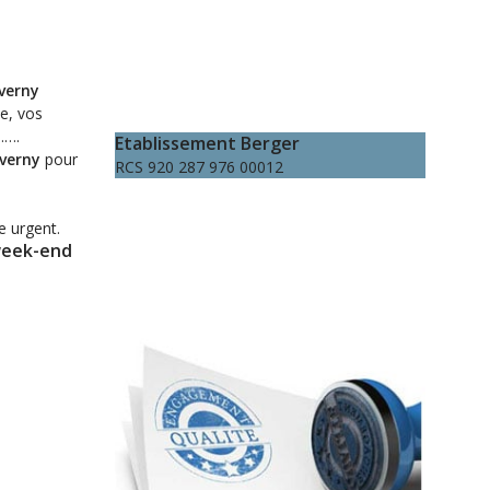
verny
ne, vos
…….
Etablissement Berger
averny
pour
RCS 920 287 976 00012
e urgent.
 week-end