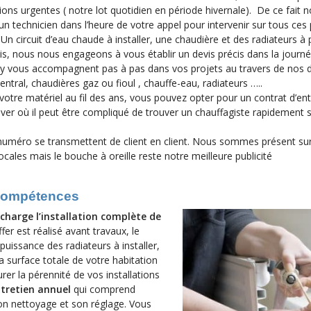
ions urgentes ( notre lot quotidien en période hivernale). De ce fait 
 un technicien dans l’heure de votre appel pour intervenir sur tous ces
:
Un circuit d’eau chaude à installer, une chaudière et des radiateurs à 
is, nous nous engageons à vous établir un devis précis dans la journ
ny vous accompagnent pas à pas dans vos projets au travers de nos d
entral, chaudières gaz ou fioul , chauffe-eau, radiateurs …..
otre matériel au fil des ans, vous pouvez opter pour un contrat d’ent
iver où il peut être compliqué de trouver un chauffagiste rapidement 
 numéro se transmettent de client en client. Nous sommes présent su
ocales mais le bouche à oreille reste notre meilleure publicité
 compétences
charge l’installation complète de
fer est réalisé avant travaux, le
uissance des radiateurs à installer,
a surface totale de votre habitation
rer la pérennité de vos installations
ntretien annuel
qui comprend
son nettoyage et son réglage. Vous