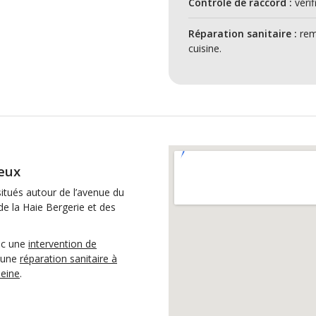
Contrôle de raccord :
vérif
Réparation sanitaire :
remi
cuisine.
reux
situés autour de l’avenue du
de la Haie Bergerie et des
ec une
intervention de
 une
réparation sanitaire à
Seine
.