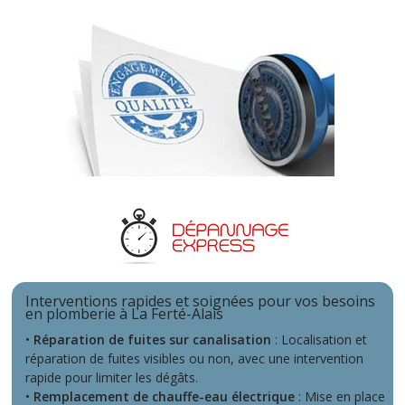
Interventions rapides et soignées pour vos besoins
en plomberie à La Ferté-Alais
•
Réparation de fuites sur canalisation
: Localisation et
réparation de fuites visibles ou non, avec une intervention
rapide pour limiter les dégâts.
•
Remplacement de chauffe-eau électrique
: Mise en place