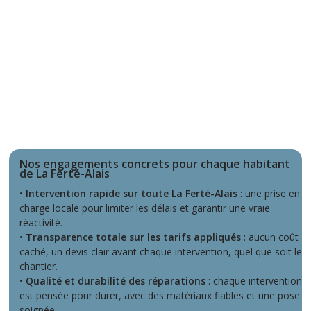
Nos engagements concrets pour chaque habitant
de La Ferté-Alais
•
Intervention rapide sur toute La Ferté-Alais
: une prise en
charge locale pour limiter les délais et garantir une vraie
réactivité.
•
Transparence totale sur les tarifs appliqués
: aucun coût
caché, un devis clair avant chaque intervention, quel que soit le
chantier.
•
Qualité et durabilité des réparations
: chaque intervention
est pensée pour durer, avec des matériaux fiables et une pose
soignée.