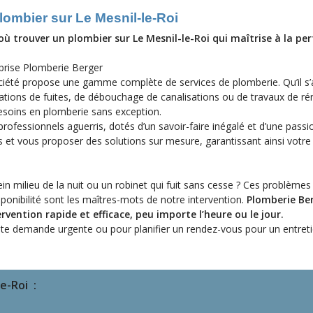
plombier sur Le Mesnil-le-Roi
 trouver un plombier sur Le Mesnil-le-Roi qui maîtrise à la per
eprise Plomberie Berger
ciété propose une gamme complète de services de plomberie. Qu’il s’
parations de fuites, de débouchage de canalisations ou de travaux de ré
besoins en plomberie sans exception.
rofessionnels aguerris, dotés d’un savoir-faire inégalé et d’une passi
 et vous proposer des solutions sur mesure, garantissant ainsi votre
in milieu de la nuit ou un robinet qui fuit sans cesse ? Ces problèm
isponibilité sont les maîtres-mots de notre intervention.
Plomberie Ber
rvention rapide et efficace, peu importe l’heure ou le jour.
te demande urgente ou pour planifier un rendez-vous pour un entretie
le-Roi :