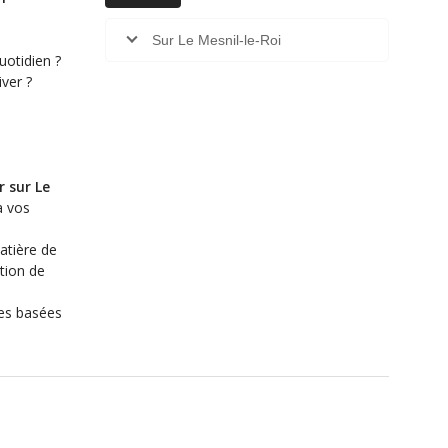
Sur Le Mesnil-le-Roi
otidien ?
ver ?
 sur Le
à vos
atière de
tion de
les basées