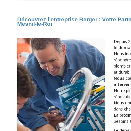
Découvrez l’entreprise Berger : Votre Par
Mesnil-le-Roi
Depuis 2
le domai
Nous int
répondre
plombiers
et durabl
Nous cou
interve
Notre plo
rénovati
Nous nou
dans chac
La proxi
besoins s
Le dépan