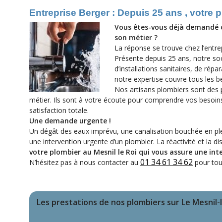
Entreprise Berger : Depuis 25 ans , votre 
Vous êtes-vous déjà demandé où
son métier ?
La réponse se trouve chez l’entr
Présente depuis 25 ans, notre so
d’installations sanitaires, de ré
notre expertise couvre tous les 
Nos artisans plombiers sont des p
métier. Ils sont à votre écoute pour comprendre vos besoins
satisfaction totale.
Une demande urgente !
Un dégât des eaux imprévu, une canalisation bouchée en ple
une intervention urgente d’un plombier. La réactivité et la d
votre plombier au Mesnil le Roi qui vous assure une inte
01 34 61 34 62
N’hésitez pas à nous contacter au
pour tou
Les prestations de nos plombiers sur Le Mesnil-