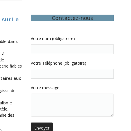
Contactez-nous
 sur Le
Votre nom (obligatoire)
able
dans
t à
 de
Votre Téléphone (obligatoire)
erie fiables
itaires aux
Votre message
agisse de
nalisme
tèle.
ndie des
n