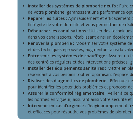
Installer des systèmes de plomberie neufs
: Faire c
de votre plomberie, garantissant une performance optim
Réparer les fuites :
Agir rapidement et efficacement po
l’intégrité de votre domicile et vous permettant de réa
Déboucher les canalisations
: Utiliser des technique
dans vos canalisations, rétablissant ainsi un écouleme
Rénover la plomberie :
Moderniser votre système de 
et des techniques éprouvées, augmentant ainsi la valeu
Entretenir les systèmes de chauffage
: Assurer un 
des contrôles réguliers et des interventions précises, 
Installer des équipements sanitaires :
Mettre en pla
répondant à vos besoins tout en optimisant l’espace di
Réaliser des diagnostics de plomberie :
Effectuer d
pour identifier les potentiels problèmes et proposer d
Assurer la conformité réglementaire :
Veiller à ce q
les normes en vigueur, assurant ainsi votre sécurité et vo
Intervenir en cas d’urgence :
Réagir promptement à v
et efficaces pour résoudre vos problèmes de plomberie