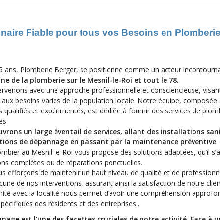
tenaire Fiable pour tous vos Besoins en Plomberie
5 ans, Plomberie Berger, se positionne comme un acteur incontourn
ne de la plomberie sur le Mesnil-le-Roi et tout le 78
.
ervenons avec une approche professionnelle et consciencieuse, visan
 aux besoins variés de la population locale. Notre équipe, composée
 qualifiés et expérimentés, est dédiée à fournir des services de plomb
es.
vrons un large éventail de services, allant des installations san
ntions de dépannage en passant par la maintenance préventive
.
mbier au Mesnil-le-Roi vous propose des solutions adaptées, qu’il s’
ons complètes ou de réparations ponctuelles.
s efforçons de maintenir un haut niveau de qualité et de profession
une de nos interventions, assurant ainsi la satisfaction de notre clien
mité avec la localité nous permet d’avoir une compréhension approfo
pécifiques des résidents et des entreprises .
nage est l’une des facettes cruciales de notre activité. Face à u