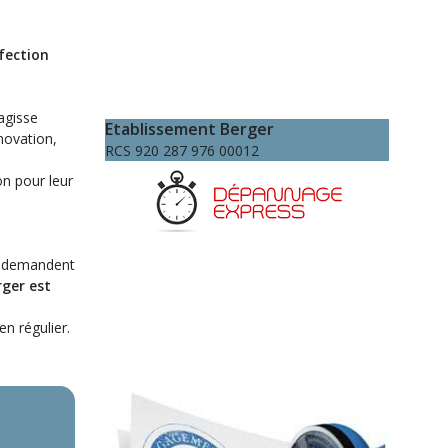
fection
agisse
Etablissement Berger
novation,
RCS 920 287 976 00012
on pour leur
es demandent
ger est
n régulier.