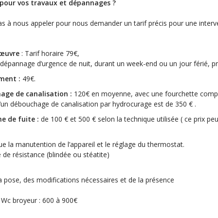
r pour vos travaux et dépannages ?
pas à nous appeler pour nous demander un tarif précis pour une interv
‘œuvre
: Tarif horaire 79€,
 dépannage d’urgence de nuit, durant un week-end ou un jour férié, 
ment :
49€.
age de canalisation :
120€ en moyenne, avec une fourchette compri
d’un débouchage de canalisation par hydrocurage est de 350 € .
e de fuite :
de 100 € et 500 € selon la technique utilisée ( ce prix pe
que la manutention de l’appareil et le réglage du thermostat.
e de résistance (blindée ou stéatite)
a pose, des modifications nécessaires et de la présence
 Wc broyeur : 600 à 900€