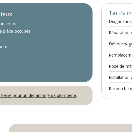
Tarifs in
rieux
Diagnostic 
concerné.
une pièce occupée.
Réparation d
Débouchage 
ante.
Remplaceme
Pose de mit
Installation
Recherche d
-Seine pour un dépannage de plomberie
.