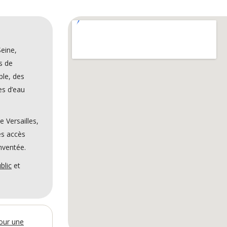
eine,
s de
le, des
es d’eau
 Versailles,
les accès
nventée.
blic
et
pour une