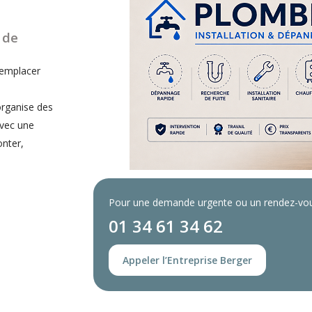
 de
remplacer
e
organise des
avec une
onter,
Pour une demande urgente ou un rendez-vou
01 34 61 34 62
Appeler l’Entreprise Berger