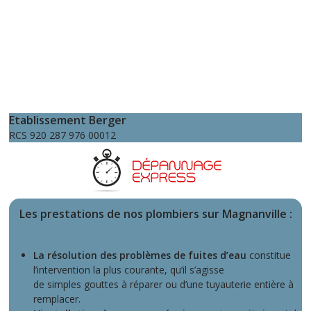
Etablissement Berger
RCS 920 287 976 00012
Les prestations de nos plombiers sur Magnanville
:
La résolution des problèmes de fuites d’eau
constitue
l’intervention la plus courante, qu’il s’agisse
de simples gouttes à réparer ou d’une tuyauterie entière à
remplacer.