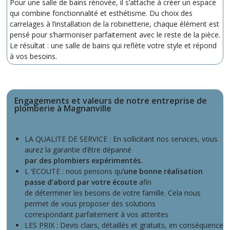
Pour une salle de bains rénovée, il s’attache à créer un espace
qui combine fonctionnalité et esthétisme. Du choix des
carrelages à l’installation de la robinetterie, chaque élément est
pensé pour s’harmoniser parfaitement avec le reste de la pièce.
Le résultat : une salle de bains qui reflète votre style et répond
à vos besoins.
Engagements et valeurs de notre entreprise de
plomberie à Magnanville
LA QUALITE DE SERVICE : En sollicitant nos services, vous
aurez la garantie d’être dépanné
par des plombiers expérimentés.
L ‘ECOUTE : nous pensons qu’
une bonne réalisation
passe d’abord par votre écoute
afin
de déterminer les besoins de votre famille. Cela nous
permet de vous proposer des solutions
correspondant parfaitement à vos attentes
LES PRIX : Devis clairs, détaillés et gratuits, en conséquence