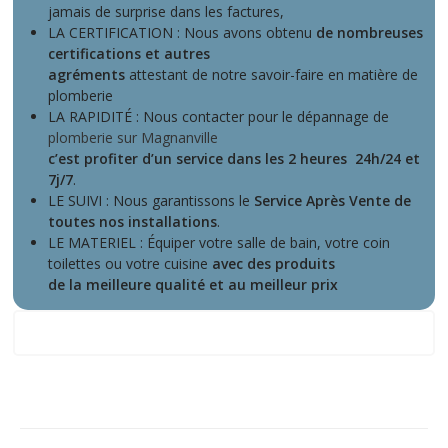
jamais de surprise dans les factures,
LA CERTIFICATION : Nous avons obtenu
de nombreuses
certifications et autres
agréments
attestant de notre savoir-faire en matière de
plomberie
LA RAPIDITÉ : Nous contacter pour le dépannage de
plomberie sur Magnanville
c’est profiter d’un service dans les 2 heures 24h/24 et
7j/7
.
LE SUIVI : Nous garantissons le
Service Après Vente de
toutes nos installations
.
LE MATERIEL : Équiper votre salle de bain, votre coin
toilettes ou votre cuisine
avec des produits
de la meilleure qualité et au meilleur prix
.