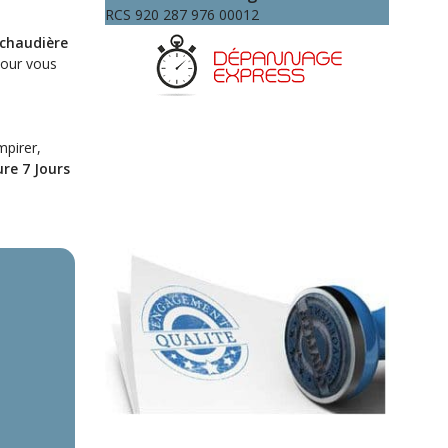
RCS 920 287 976 00012
chaudière
pour vous
mpirer,
re 7 Jours