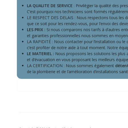
LA QUALITE DE SERVICE
: Privilégier la qualité des pr
C’est pourquoi nos techniciens sont formés régulièrem
LE RESPECT DES DELAIS : Nous respectons tous les dél
que ce soit pour les rendez-vous, pour l’envoi des devi
LES PRIX :
Si nous comparons nos tarifs à d’autres ent
et garanties professionnelles nous sommes en moyen
LA RAPIDITÉ : Nous contacter pour l’installation ou l
c’est profiter de notre aide à tout moment. Notre équi
LE MATERIEL :
Nous proposons les solutions les plus a
et d’évacuation en vous proposant les meilleurs équ
LA CERTIFICATION : Nous sommes également
détent
de la plomberie et de l’amélioration d’installations sanit