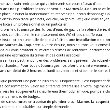
ner avec soin l’entreprise qui va intervenir sur votre réseau d’eau.
5 ans nos plombiers interviennent sur Marnes-la-Coquette et le
n place, assurer la maintenance et intervenir pour tous dépannages d
 distribution d’eau (robinets, douche, baignoire, WC) que vous soyez
ité locale un professionnel ou un particulier.
urons le
dépannage des fuites d’eau
, de gaz, de la
robinetterie
, 
s, des canalisations, le remplacement des WC et des chauffe-eau.
 installation :
une salle de bain à réaliser,
une installation de plo
sur Marnes-la-Coquette
. A votre écoute, nous saurons vous conseill
ions qui vous profitent au mieux en termes de rentabilité, performance
 une estimation du travail et des coûts associés.
n sanitaire peut rencontrer des problèmes sans prévenir : Un robinet q
d’eau chaude…
Pour tous dépannages nos plombiers interviennent 
ans un délai de 2 heures
du lundi au vendredi et si besoin le soir et
ique prennent une part de plus en plus importante, il est important d
 sa consommation. Selon les différents critères liés a votre logement 
r vers les équipements ( chauffe-eau thermodynamique, pompe a cha
e rendement et de budget.
 de stress,
notre entreprise de plomberie sur Marnes-la-coquett
 chers et consultables sur simple demande.