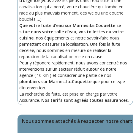
d’urgence
(vous avez les pieds dans l’eau suite a une
canalisation qui a percé, votre chaudière qui tombe en
rade au plus mauvais moment, des wc ou une douche
bouchés …).
Que votre fuite d’eau sur Marnes-la-Coquette se
situe dans votre salle d’eau, vos toilettes ou votre
cuisine
, nos équipements et notre savoir-faire nous
permettent d’assurer sa localisation. Une fois la fuite
décelée, nous sommes en mesure de réaliser la
réparation de la canalisation mise en cause.
Pour y répondre rapidement, nous avons concentré nos
interventions sur un secteur réduit autour de notre
agence ( 10 km ) et consacrer une partie de nos
plombiers sur Marnes-la-Coquette
que pour ce type
d’intervention
.
La recherche de fuite, est prise en charge par votre
Assurance.
Nos tarifs sont agréés toutes assurances.
Nous sommes attachés à respecter notre charte