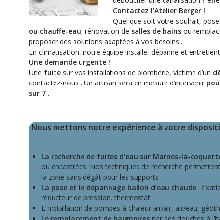
déboucher une canalisation ? eff
Contactez l’Atelier Berger !
Quel que soit votre souhait, pos
ou chauffe-eau
, rénovation de
salles de bains
ou remplace
proposer des solutions adaptées à vos besoins..
En climatisation, notre équipe installe, dépanne et entretient
Une demande urgente !
Une
fuite
sur vos installations de plomberie, victime d’un
d
contactez-nous . Un artisan sera en mesure d’intervenir
pou
sur 7
.
Nous mettons notre expérience à votre disposit
La recherche de fuites d’eau sur Marnes-la-coquett
ou encastrées. Nos techniques de recherche permettent
la zone sans dégât pour les supports
La pose et le dépannage ballon d’eau chaude
: fixat
réducteur de pression, thermostat …
L’ installation de pompes à chaleur air/air, air/eau, géo
Le remplacement de baignoires
par des douches à l’i