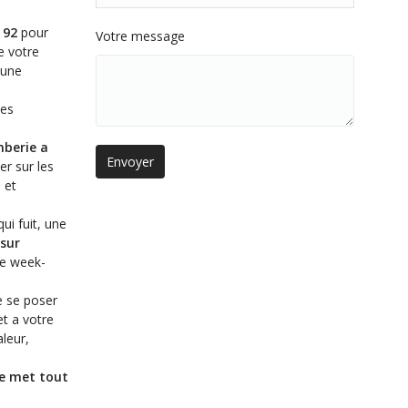
 92
pour
Votre message
e votre
 une
des
mberie a
er sur les
 et
ui fuit, une
sur
 le week-
e se poser
et a votre
leur,
e
met tout