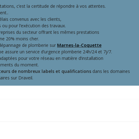
estations, c’est la certitude de répondre à vos attentes.
ent..
ais convenus avec les clients,
s ou pour l’exécution des travaux.
reprises du secteur offrant les mêmes prestations
ne 20% moins cher.
e dépannage de plomberie sur
Marnes-la-Coquette
pe assure un service d’urgence plomberie 24h/24 et 7j/7.
daptées pour votre réseau en matière d’installation
ipements du moment.
eurs de nombreux labels et qualifications
dans les domaines
aires sur Draveil.