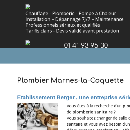
Chauffage - Plomberie - Pompe à Chaleur
Installation – Dépannage 7J/7 – Maintenance
Professionnels sérieux et qualifiés
Tarifis clairs - Devis validé avant prestation
01 41 93 95 30
.
Plombier Marnes-la-Coquette
Etablissement Berger , une entreprise sér
Vous êtes à la recherche d’un
plo
de
plomberie sanitaire
?
Vous souhaitez changer de salle d
sanitaire et vous avez besoin d’u