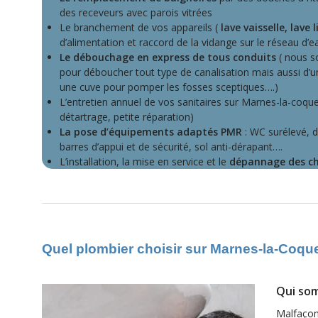
des receveurs avec parois vitrées
Le branchement de vos appareils (
lave vaisselle, lave l
d’alimentation et raccord de la vidange sur le réseau d’
Le débouchage en express de tous conduits
( nous s
pour déboucher tout type de canalisation mais aussi d
une cuve pour pomper les fosses sceptiques….)
L’entretien annuel de vos sanitaires sur Marnes-la-coqu
détartrage, petite réparation)
La pose d’équipements adaptés PMR
: WC surélevé, d
barres d’appui et de sécurité, sol anti-dérapant….
L’installation, la mise en service et le
dépannage des ch
Quel plombier choisir sur Marnes-la-Coqu
Qui so
Malfaçons