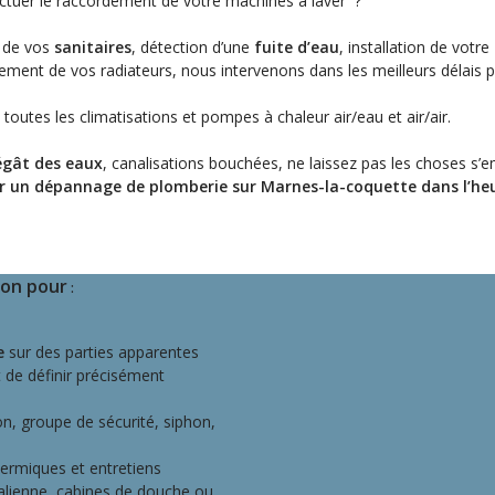
ectuer le raccordement de votre machines à laver ?
e de vos
sanitaires
, détection d’une
fuite d’eau
, installation de votre
ment de vos radiateurs, nous intervenons dans les meilleurs délais 
 toutes les climatisations et pompes à chaleur air/eau et air/air.
égât des eaux
, canalisations bouchées, ne laissez pas les choses s’e
r un dépannage de plomberie sur Marnes-la-coquette dans l’heu
ion pour
:
e
sur des parties apparentes
 de définir précisément
ion, groupe de sécurité, siphon,
thermiques et entretiens
talienne, cabines de douche ou