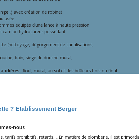
inge..
) avec création de robinet
eau usée
ommes équipés d’une lance à haute pression
’un camion hydrocureur possédant
ette (nettoyage, dégorgement de canalisations,
ouche, bain, siège de douche mural,
audières
: fioul, mural, au sol et des brûleurs bois ou fioul.
ette ? Etablissement Berger
mmes-nous
, tarifs prohibitifs, retards…..En matière de plomberie, il est primordi