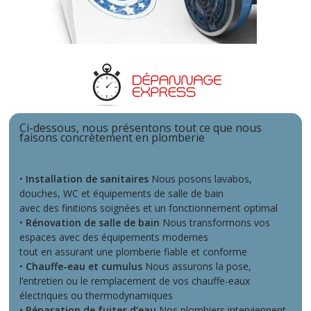
Ci-dessous, nous présentons tout ce que nous
faisons concrètement en plomberie
•
Installation de sanitaires
Nous posons lavabos,
douches, WC et équipements de salle de bain
avec des finitions soignées et un fonctionnement optimal
•
Rénovation de salle de bain
Nous transformons vos
espaces avec des équipements modernes
tout en assurant une plomberie fiable et conforme
•
Chauffe-eau et cumulus
Nous assurons la pose,
l’entretien ou le remplacement de vos chauffe-eaux
électriques ou thermodynamiques
•
Réparation de fuites d’eau
Nos plombiers interviennent