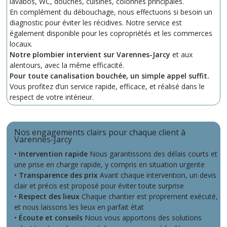
lavabos, WC, douches, cuisines, colonnes principales.
En complément du débouchage, nous effectuons si besoin un
diagnostic pour éviter les récidives. Notre service est
également disponible pour les copropriétés et les commerces
locaux.
Notre plombier intervient sur Varennes-Jarcy
et aux
alentours, avec la même efficacité.
Pour toute canalisation bouchée, un simple appel suffit.
Vous profitez d’un service rapide, efficace, et réalisé dans le
respect de votre intérieur.
Nos engagements clairs pour chaque client à
Varennes-Jarcy
•
Intervention rapide
Nous garantissons des délais courts et
une prise en charge rapide, y compris en situation urgente
•
Transparence des prix
Avant chaque intervention, un devis
clair et précis est proposé pour éviter toute surprise
•
Respect des lieux
Chaque chantier est proprement exécuté,
et nous laissons les lieux en parfait état
•
Écoute et conseils
Nous vous apportons des solutions