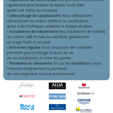
rapidement pour localiser et réparer toute fuite,
qu’elle soit visible ou encastrée
•
Débouchage de canalisations
Nous débouchons
efficacement vos éviers, toilettes ou canalisations
grâce à des techniques adaptées à chaque situation
•
Installation de robinetterie
Nos installations de robinets
de cuisine, salle de bain ou extérieurs garantissent
un usage fluide et sécurisé
•
Entretien régulier
Nous proposons des contrôles
préventifs pour prolonger la durée de vie
de vos installations et éviter les pannes
•
Plomberie en rénovation
En cas de réhabilitation, nous
refaisons intégralement la plomberie
de votre logement ou local professionnel