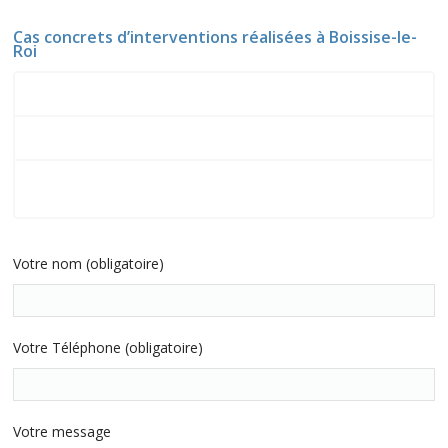
Cas concrets d’interventions réalisées à Boissise-le-
Roi
Chaudière instable près de la rue de Seine
Radiateurs froids vers le chemin des Vignes
Bruits de circulation proche de l’avenue du Général
Leclerc
Votre nom (obligatoire)
Votre Téléphone (obligatoire)
Votre message