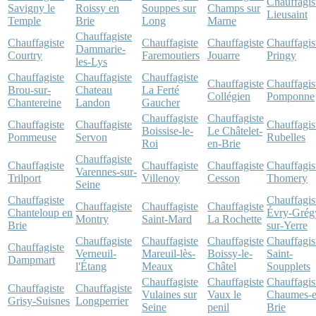
Chauffagis
Savigny le
Roissy en
Souppes sur
Champs sur
Lieusaint
Temple
Brie
Long
Marne
Chauffagiste
Chauffagiste
Chauffagiste
Chauffagiste
Chauffagis
Dammarie-
Courtry
Faremoutiers
Jouarre
Pringy
les-Lys
Chauffagiste
Chauffagiste
Chauffagiste
Chauffagiste
Chauffagis
Brou-sur-
Chateau
La Ferté
Collégien
Pomponne
Chantereine
Landon
Gaucher
Chauffagiste
Chauffagiste
Chauffagiste
Chauffagiste
Chauffagis
Boissise-le-
Le Châtelet-
Pommeuse
Servon
Rubelles
Roi
en-Brie
Chauffagiste
Chauffagiste
Chauffagiste
Chauffagiste
Chauffagis
Varennes-sur-
Trilport
Villenoy
Cesson
Thomery
Seine
Chauffagiste
Chauffagis
Chauffagiste
Chauffagiste
Chauffagiste
Chanteloup en
Évry-Grég
Montry
Saint-Mard
La Rochette
Brie
sur-Yerre
Chauffagiste
Chauffagiste
Chauffagiste
Chauffagis
Chauffagiste
Verneuil-
Mareuil-lès-
Boissy-le-
Saint-
Dampmart
l'Étang
Meaux
Châtel
Soupplets
Chauffagiste
Chauffagiste
Chauffagis
Chauffagiste
Chauffagiste
Vulaines sur
Vaux le
Chaumes-e
Grisy-Suisnes
Longperrier
Seine
penil
Brie