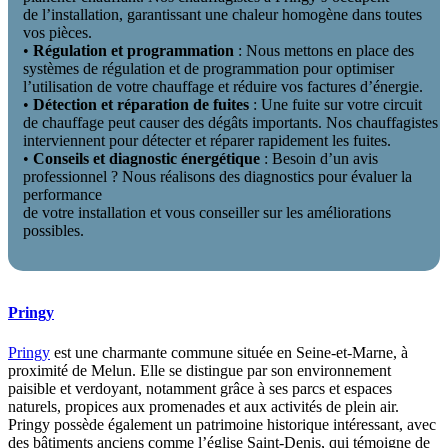
de l’installation, garantissant une chaleur homogène dans toutes
vos pièces.
•
Régulation et programmation
: Nous mettons en place des
systèmes de régulation et de programmation pour optimiser
l’utilisation de votre chauffage et réduire vos factures d’énergie.
•
Détection et réparation de fuites
: Une fuite sur votre circuit
de chauffage peut causer des dégâts importants. Nos chauffagistes
interviennent pour détecter et réparer rapidement les fuites.
•
Conseils et diagnostic énergétique
: Besoin d’un avis
professionnel ? Nous réalisons des diagnostics pour évaluer la
performance
de votre installation et vous conseiller sur les améliorations
possibles.
Pringy
Pringy
est une charmante commune située en Seine-et-Marne, à
proximité de Melun. Elle se distingue par son environnement
paisible et verdoyant, notamment grâce à ses parcs et espaces
naturels, propices aux promenades et aux activités de plein air.
Pringy possède également un patrimoine historique intéressant, avec
des bâtiments anciens comme l’église Saint-Denis, qui témoigne de