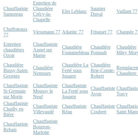
Entretien de
Chauffagiste
Chaudière
Saunier
Elm Leblanc
Vaillant 77
Samoreau
Crécy-la-
Duval
Chapelle
Chaffoteaux
Viessmann 77
Atlantic 77
Frisquet 77
Chappée 7
77
Entretien
Chauffagiste
Chaudière
Chaudière
Chaudière
chaudières
Annet sur
Fontainebleau
Pontault
Mitry Mor
Ozoir
Marne
Chaudière
Chaudière La
Chaudière
Chaudière
Remplace
Bussy-Saint-
Ferté sous
Brie-Comte-
Nemours
Chaudiere
Georges
Jouarre
Robert
Chauffagiste
Chauffagiste
Chauffagiste
Chauffagiste
Chauffagis
St Germain
Moussy le
La Ferté sous
Avon
Torcy
sur Morin
Neuf
Jouarre
Chauffagiste
Chauffagiste
Chauffagiste
Chauffagiste
Chauffagis
Chailly en
Villevaudé
Réau
Coubert
Saint Ma
Bière
Chauffagiste
Chauffagiste
Bourron-
Rebais
Marlotte