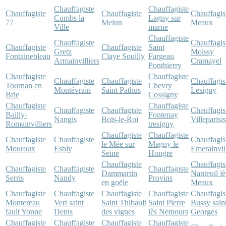
Chauffagiste
Chauffagiste
Chauffagiste
Chauffagiste
Chauffagis
Combs la
Lagny sur
77
Melun
Meaux
Ville
marne
Chauffagiste
Chauffagiste
Chauffagis
Chauffagiste
Chauffagiste
Saint
Gretz
Moissy
Fontainebleau
Claye Souilly
Fargeau
Armainvilliers
Cramayel
Ponthierry
Chauffagiste
Chauffagiste
Chauffagiste
Chauffagiste
Chauffagis
Tournan en
Chevry
Montévrain
Saint Pathus
Lesigny
Brie
Cossigny
Chauffagiste
Chauffagiste
Chauffagiste
Chauffagiste
Chauffagis
Bailly-
Fontenay
Nangis
Bois-le-Roi
Villeparisis
Romainvilliers
tresigny
Chauffagiste
Chauffagiste
Chauffagiste
Chauffagiste
Chauffagis
le Mée sur
Magny le
Mouroux
Esbly
Emerainvil
Seine
Hongre
Chauffagiste
Chauffagis
Chauffagiste
Chauffagiste
Chauffagiste
Dammartin
Nanteuil lè
Serris
Nandy
Provins
en goële
Meaux
Chauffagiste
Chauffagiste
Chauffagiste
Chauffagiste
Chauffagis
Montereau
Vert saint
Saint Thibault
Saint Pierre
Bussy sain
fault Yonne
Denis
des vignes
lès Nemours
Georges
Chauffagiste
Chauffagiste
Chauffagiste
Chauffagiste