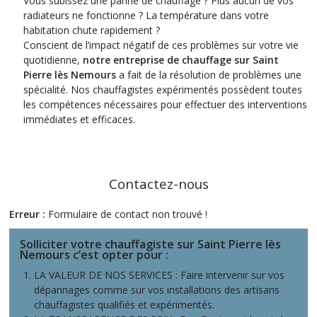
Vous subissez une panne de chauffage ? Plus aucun de vos
radiateurs ne fonctionne ? La température dans votre
habitation chute rapidement ?
Conscient de l’impact négatif de ces problèmes sur votre vie
quotidienne,
notre entreprise de chauffage sur
Saint
Pierre lès Nemours
a fait de la résolution de problèmes une
spécialité. Nos chauffagistes expérimentés possèdent toutes
les compétences nécessaires pour effectuer des interventions
immédiates et efficaces.
Contactez-nous
Erreur :
Formulaire de contact non trouvé !
Solliciter votre chauffagiste sur Saint Pierre lès
Nemours c’est opter pour
:
LA VALEUR DE NOS SERVICES : Faire intervenir sur vos
dépannages comme sur vos installations des artisans
chauffagistes qualifiés et expérimentés.