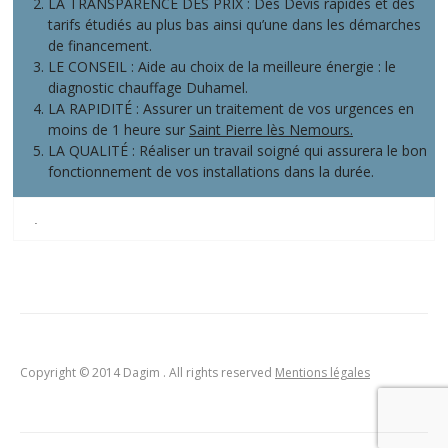
LA TRANSPARENCE DES PRIX : Des Devis rapides et des
tarifs étudiés au plus bas ainsi qu’une dans les démarches
de financement.
LE CONSEIL : Aide au choix de la meilleure énergie : le
diagnostic chauffage Duhamel.
LA RAPIDITÉ : Assurer un traitement de vos urgences en
moins de 1 heure sur
Saint Pierre lès Nemours.
LA QUALITÉ : Réaliser un travail soigné qui assurera le bon
fonctionnement de vos installations dans la durée.
.
Copyright © 2014 Dagim . All rights reserved
Mentions légales