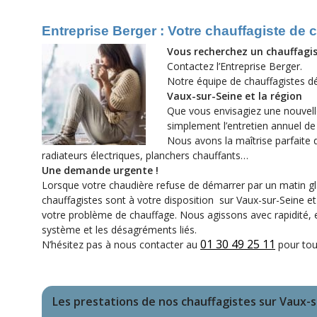
Entreprise Berger : Votre chauffagiste de
Vous recherchez un chauffagis
Contactez l’Entreprise Berger.
Notre équipe de chauffagistes d
Vaux-sur-Seine et la région
Que vous envisagiez une nouvelle
simplement l’entretien annuel de
Nous avons la maîtrise parfaite 
radiateurs électriques, planchers chauffants…
Une demande urgente !
Lorsque votre chaudière refuse de démarrer par un matin gla
chauffagistes sont à votre disposition sur Vaux-sur-Seine e
votre problème de chauffage. Nous agissons avec rapidité, ef
système et les désagréments liés.
01 30 49 25 11
N’hésitez pas à nous contacter au
pour tou
Les prestations de nos chauffagistes sur Vaux-