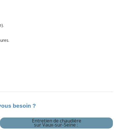
e).
eures.
-vous besoin ?
Entretien de chaudière
sur Vaux-sur-Seine :