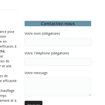
Contactez-nous
iance pour
Votre nom (obligatoire)
otre
de en
efficaces à
fié,
Votre Téléphone (obligatoire)
rer
èmes de
r et une
Votre message
es de
e efficacité
 chauffage
temps
gement et à