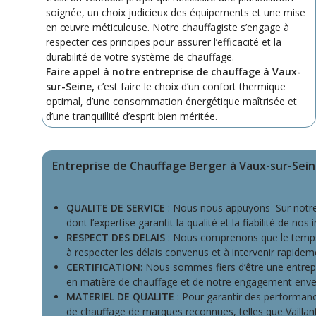
soignée, un choix judicieux des équipements et une mise
en œuvre méticuleuse. Notre chauffagiste s’engage à
respecter ces principes pour assurer l’efficacité et la
durabilité de votre système de chauffage.
Faire appel à notre entreprise de chauffage à Vaux-
sur-Seine,
c’est faire le choix d’un confort thermique
optimal, d’une consommation énergétique maîtrisée et
d’une tranquillité d’esprit bien méritée.
Entreprise de Chauffage Berger à Vaux-sur-Se
QUALITE DE SERVICE
: Nous nous appuyons Sur notre 
dont l’expertise garantit la qualité et la fiabilité de nos 
RESPECT DES DELAIS
: Nous comprenons que le temps
à respecter les délais convenus et à intervenir rapidem
CERTIFICATION
: Nous sommes fiers d’être une entrepr
en matière de chauffage et de notre engagement envers
MATERIEL DE QUALITE
: Pour garantir des performan
de chauffage de marques reconnues, telles que Vaillant,