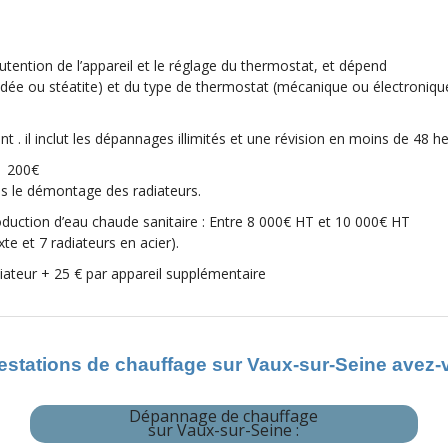
utention de l’appareil et le réglage du thermostat, et dépend
blindée ou stéatite) et du type de thermostat (mécanique ou électroniqu
 . il inclut les dépannages illimités et une révision en moins de 48 h
1 200€
pas le démontage des radiateurs.
duction d’eau chaude sanitaire : Entre 8 000€ HT et 10 000€ HT
e et 7 radiateurs en acier).
iateur + 25 € par appareil supplémentaire
estations de chauffage sur Vaux-sur-Seine avez
Dépannage de chauffage
sur Vaux-sur-Seine
: