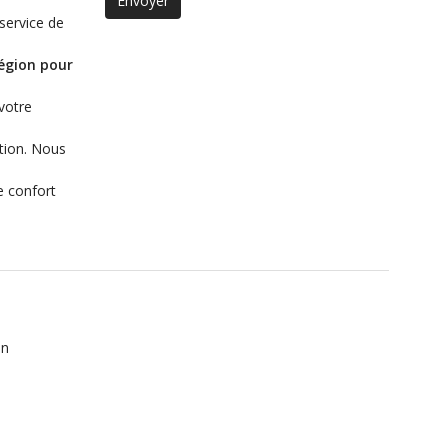
service de
région pour
 votre
ition. Nous
e confort
on