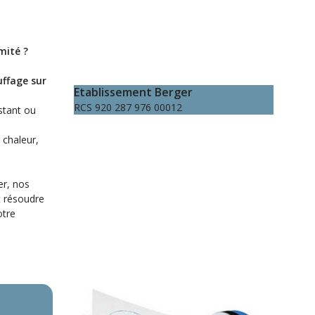
mité ?
uffage sur
Etablissement Berger
RCS 920 287 976 00012
stant ou
 chaleur,
er, nos
t résoudre
otre