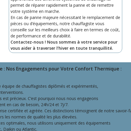
permet de réparer rapidement la panne et de remettre
votre système en marche.
En cas de panne majeure nécessitant le remplacement de
pièces ou d’équipements, notre chauffagiste vous
conseille sur les meilleurs choix à faire en termes de coût,
de performance et de durabilité.
Contactez-nous ! Nous sommes à votre service pour
vous aider à traverser l’hiver en toute tranquillité.
ine : Nos Engagements pour Votre Confort Thermique
:
équipe de chauffagistes diplômés et expérimentés,
interventions.
 est précieux. C’est pourquoi nous nous engageons
ent en cas de besoin, 24h/24 et 7j/7.
ise certifiée et agréée. Ces distinctions témoignent de notre savoir-f
 les normes de qualité les plus élevées.
ces optimales, nous utilisons uniquement des équipements
 Daikin ou Atlantic.