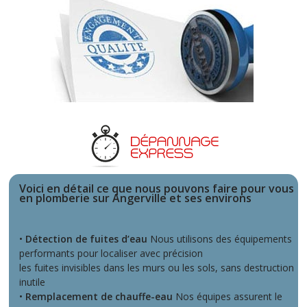
Voici en détail ce que nous pouvons faire pour vous
en plomberie sur Angerville et ses environs
•
Détection de fuites d’eau
Nous utilisons des équipements
performants pour localiser avec précision
les fuites invisibles dans les murs ou les sols, sans destruction
inutile
•
Remplacement de chauffe-eau
Nos équipes assurent le