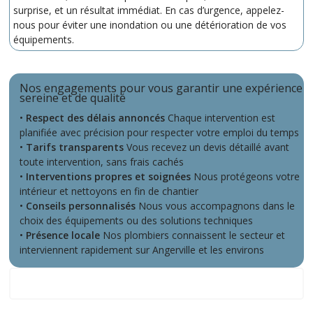
surprise, et un résultat immédiat. En cas d’urgence, appelez-
nous pour éviter une inondation ou une détérioration de vos
équipements.
Nos engagements pour vous garantir une expérience
sereine et de qualité
•
Respect des délais annoncés
Chaque intervention est
planifiée avec précision pour respecter votre emploi du temps
•
Tarifs transparents
Vous recevez un devis détaillé avant
toute intervention, sans frais cachés
•
Interventions propres et soignées
Nous protégeons votre
intérieur et nettoyons en fin de chantier
•
Conseils personnalisés
Nous vous accompagnons dans le
choix des équipements ou des solutions techniques
•
Présence locale
Nos plombiers connaissent le secteur et
interviennent rapidement sur Angerville et les environs
Notre zone d'intervention