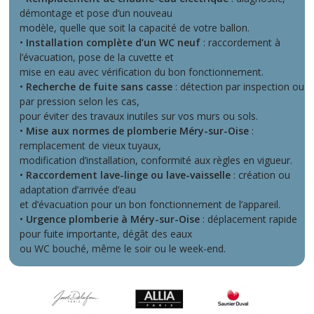
démontage et pose d’un nouveau
modèle, quelle que soit la capacité de votre ballon.
•
Installation complète d’un WC neuf
: raccordement à
l’évacuation, pose de la cuvette et
mise en eau avec vérification du bon fonctionnement.
•
Recherche de fuite sans casse
: détection par inspection ou
par pression selon les cas,
pour éviter des travaux inutiles sur vos murs ou sols.
•
Mise aux normes de plomberie Méry-sur-Oise
:
remplacement de vieux tuyaux,
modification d’installation, conformité aux règles en vigueur.
•
Raccordement lave-linge ou lave-vaisselle
: création ou
adaptation d’arrivée d’eau
et d’évacuation pour un bon fonctionnement de l’appareil.
•
Urgence plomberie à Méry-sur-Oise
: déplacement rapide
pour fuite importante, dégât des eaux
ou WC bouché, même le soir ou le week-end.