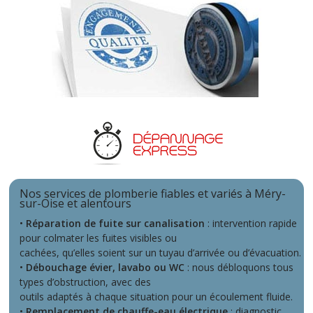
Nos services de plomberie fiables et variés à Méry-
sur-Oise et alentours
•
Réparation de fuite sur canalisation
: intervention rapide
pour colmater les fuites visibles ou
cachées, qu’elles soient sur un tuyau d’arrivée ou d’évacuation.
•
Débouchage évier, lavabo ou WC
: nous débloquons tous
types d’obstruction, avec des
outils adaptés à chaque situation pour un écoulement fluide.
•
Remplacement de chauffe-eau électrique
: diagnostic,