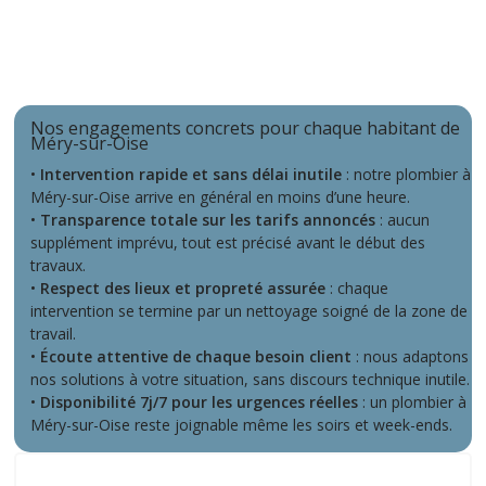
Nos engagements concrets pour chaque habitant de
Méry-sur-Oise
•
Intervention rapide et sans délai inutile
: notre plombier à
Méry-sur-Oise arrive en général en moins d’une heure.
•
Transparence totale sur les tarifs annoncés
: aucun
supplément imprévu, tout est précisé avant le début des
travaux.
•
Respect des lieux et propreté assurée
: chaque
intervention se termine par un nettoyage soigné de la zone de
travail.
•
Écoute attentive de chaque besoin client
: nous adaptons
nos solutions à votre situation, sans discours technique inutile.
•
Disponibilité 7j/7 pour les urgences réelles
: un plombier à
Méry-sur-Oise reste joignable même les soirs et week-ends.
Ce que nos clients disent de nous