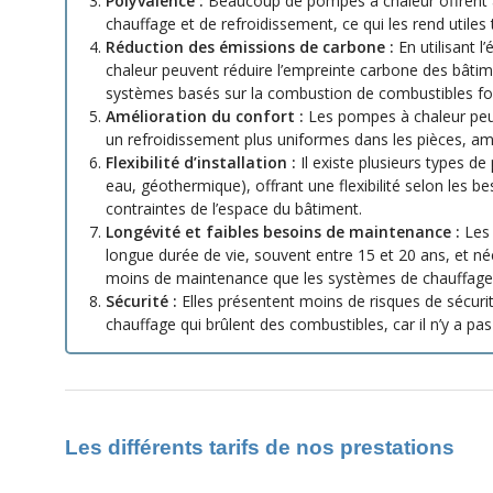
Polyvalence :
Beaucoup de pompes à chaleur offrent à
chauffage et de refroidissement, ce qui les rend utiles 
Réduction des émissions de carbone :
En utilisant l’
chaleur peuvent réduire l’empreinte carbone des bâtim
systèmes basés sur la combustion de combustibles fos
Amélioration du confort :
Les pompes à chaleur peuv
un refroidissement plus uniformes dans les pièces, amé
Flexibilité d’installation :
Il existe plusieurs types de 
eau, géothermique), offrant une flexibilité selon les be
contraintes de l’espace du bâtiment.
Longévité et faibles besoins de maintenance :
Les 
longue durée de vie, souvent entre 15 et 20 ans, et n
moins de maintenance que les systèmes de chauffage t
Sécurité :
Elles présentent moins de risques de sécuri
chauffage qui brûlent des combustibles, car il n’y a p
Les différents tarifs de nos prestations