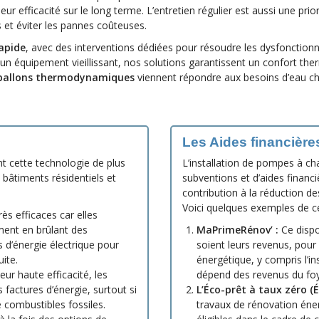
leur efficacité sur le long terme. L’entretien régulier est aussi une prior
 et éviter les pannes coûteuses.
apide
, avec des interventions dédiées pour résoudre les dysfonction
n équipement vieillissant, nos solutions garantissent un confort the
de ballons thermodynamiques
viennent répondre aux besoins d’eau c
Les Aides financière
t cette technologie de plus
L’installation de pompes à c
 bâtiments résidentiels et
subventions et d’aides financi
contribution à la réduction de
Voici quelques exemples de ce
s efficaces car elles
ement en brûlant des
MaPrimeRénov’ :
Ce dispos
 d’énergie électrique pour
soient leurs revenus, pour
ite.
énergétique, y compris l’i
eur haute efficacité, les
dépend des revenus du foy
factures d’énergie, surtout si
L’Éco-prêt à taux zéro (É
 combustibles fossiles.
travaux de rénovation éne