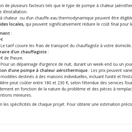
 de plusieurs facteurs tels que le type de pompe à chaleur (aérother
e d’installation.
pe à chaleur ou d’un chauffe-eau thermodynamique peuvent être éligibl
ides locales,
qui peuvent significativement réduire le coût final pour le
ement
:
9€
 Le tarif couvre les frais de transport du chauffagiste à votre domicile.
raire d’un chauffagiste
:
€ de l’heure.
 Pour un dépannage d’urgence de nuit, durant un week-end ou un jour
ation d’une pompe à chaleur aérothermique
: Les prix peuvent vari
modèles destinés à des maisons individuelles, incluant l’unité et l’insta
ière peut coûter entre 180 et 230 €, selon l’étendue des services four
andement en fonction de la nature du problème et des pièces à remplac
entions mineures.
elon les spécificités de chaque projet. Pour obtenir une estimation pré