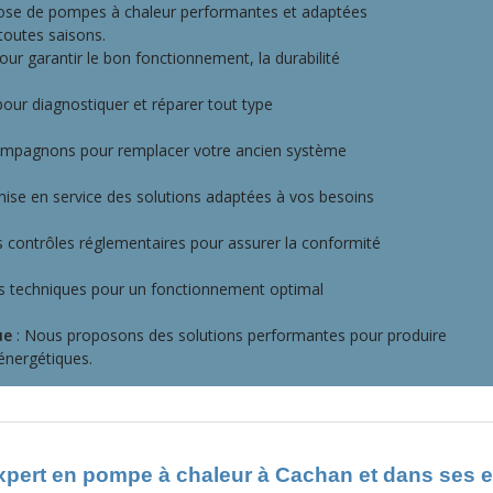
ose de pompes à chaleur performantes et adaptées
toutes saisons.
pour garantir le bon fonctionnement, la durabilité
pour diagnostiquer et réparer tout type
mpagnons pour remplacer votre ancien système
mise en service des solutions adaptées à vos besoins
s contrôles réglementaires pour assurer la conformité
s techniques pour un fonctionnement optimal
ue
: Nous proposons des solutions performantes pour produire
énergétiques.
expert en pompe à chaleur à Cachan et dans ses 