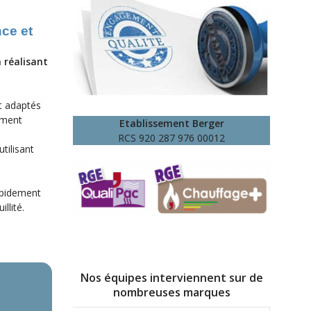
nce et
 réalisant
t adaptés
ement
Etablissement Berger
RCS 920 287 976 00012
tilisant
apidement
llité.
Nos équipes interviennent sur de
nombreuses marques