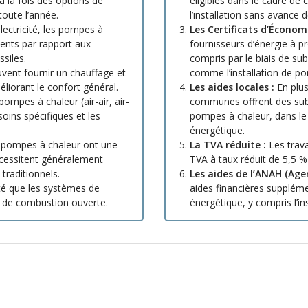
 la fois des options de
éligibles dans le cadre de 
toute l’année.
l’installation sans avance de
électricité, les pompes à
Les Certificats d’Économi
ents par rapport aux
fournisseurs d’énergie à pr
siles.
compris par le biais de su
ent fournir un chauffage et
comme l’installation de p
liorant le confort général.
Les aides locales :
En plus
pompes à chaleur (air-air, air-
communes offrent des subve
soins spécifiques et les
pompes à chaleur, dans le c
énergétique.
pompes à chaleur ont une
La TVA réduite :
Les trava
écessitent généralement
TVA à taux réduit de 5,5 %
raditionnels.
Les aides de l’ANAH (Age
té que les systèmes de
aides financières suppléme
as de combustion ouverte.
énergétique, y compris l’in