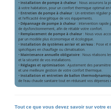
•
Installation de pompe à chaleur
: Nous assurons la p
à votre habitation, pour un confort thermique optimal en 
•
Entretien de pompe à chaleur
: Un entretien régulier 
et l’efficacité énergétique de vos équipements.
•
Dépannage de pompe à chaleur
: Intervention rapide 
de dysfonctionnement, afin de rétablir votre confort.
•
Remplacement de pompe à chaleur
: Nous vous acco
par un modèle plus économique et écologique.
•
Installation de systèmes air/air et air/eau
: Pose et 
spécifiques en chauffage ou climatisation.
•
Maintenance annuelle obligatoire
: Nous réalisons le
et la sécurité de vos installations.
•
Réglages et optimisation
: Ajustement des paramètre
et une meilleure gestion de votre confort thermique.
•
Installation et entretien de ballon thermodynamiq
de l’eau chaude sanitaire tout en réduisant vos dépenses 
Tout ce que vous devez savoir sur votre 