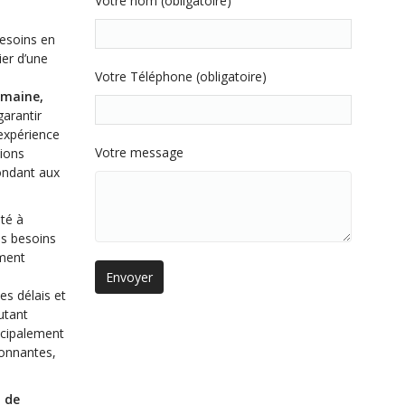
Votre nom (obligatoire)
besoins en
ier d’une
Votre Téléphone (obligatoire)
omaine,
garantir
 expérience
Votre message
tions
ondant aux
té à
es besoins
ement
des délais et
utant
ncipalement
onnantes,
n de