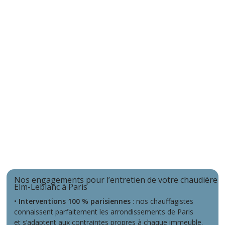
Nos engagements pour l’entretien de votre chaudière
Elm-Leblanc à Paris
•
Interventions 100 % parisiennes
: nos chauffagistes
connaissent parfaitement les arrondissements de Paris
et s’adaptent aux contraintes propres à chaque immeuble.