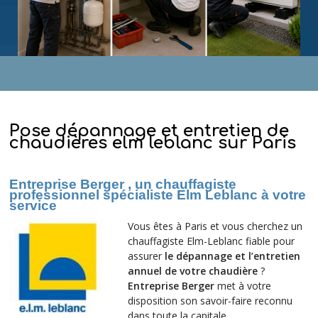
MENU
Pose dépannage et entretien de
chaudières elm leblanc sur Paris
Entreprise Berger , un chauffagiste
professionnel spécialiste Elm Leblanc à votre
service
Vous êtes à Paris et vous cherchez un
chauffagiste Elm-Leblanc fiable pour
assurer
le dépannage et l’entretien
annuel de votre chaudière
?
Entreprise Berger
met à votre
disposition son savoir-faire reconnu
dans toute la capitale.