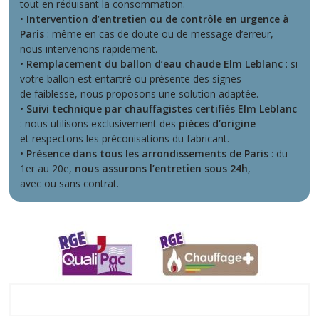
tout en réduisant la consommation.
•
Intervention d’entretien ou de contrôle en urgence à
Paris
: même en cas de doute ou de message d’erreur,
nous intervenons rapidement.
•
Remplacement du ballon d’eau chaude Elm Leblanc
: si
votre ballon est entartré ou présente des signes
de faiblesse, nous proposons une solution adaptée.
•
Suivi technique par chauffagistes certifiés Elm Leblanc
: nous utilisons exclusivement des
pièces d’origine
et respectons les préconisations du fabricant.
•
Présence dans tous les arrondissements de Paris
: du
1er au 20e,
nous assurons l’entretien sous 24h
,
avec ou sans contrat.
93