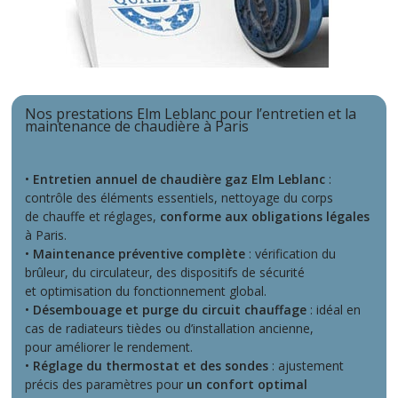
Nos prestations Elm Leblanc pour l’entretien et la
maintenance de chaudière à Paris
•
Entretien annuel de chaudière gaz Elm Leblanc
:
contrôle des éléments essentiels, nettoyage du corps
de chauffe et réglages,
conforme aux obligations légales
à Paris.
•
Maintenance préventive complète
: vérification du
brûleur, du circulateur, des dispositifs de sécurité
et optimisation du fonctionnement global.
•
Désembouage et purge du circuit chauffage
: idéal en
cas de radiateurs tièdes ou d’installation ancienne,
pour améliorer le rendement.
•
Réglage du thermostat et des sondes
: ajustement
précis des paramètres pour
un confort optimal