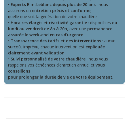
•
Experts Elm-Leblanc depuis plus de 20 ans
: nous
assurons un
entretien précis et conforme
,
quelle que soit la génération de votre chaudière.
•
Horaires élargis et réactivité garantie
: disponibles
du
lundi au vendredi de 8h à 20h
, avec une
permanence
assurée le week-end en cas d’urgence
.
•
Transparence des tarifs et des interventions
: aucun
surcoût imprévu, chaque intervention est
expliquée
clairement avant validation
.
•
Suivi personnalisé de votre chaudière
: nous vous
rappelons vos échéances d’entretien annuel et
vous
conseillons
pour prolonger la durée de vie de votre équipement
.
Ce que nos clients disent de nous