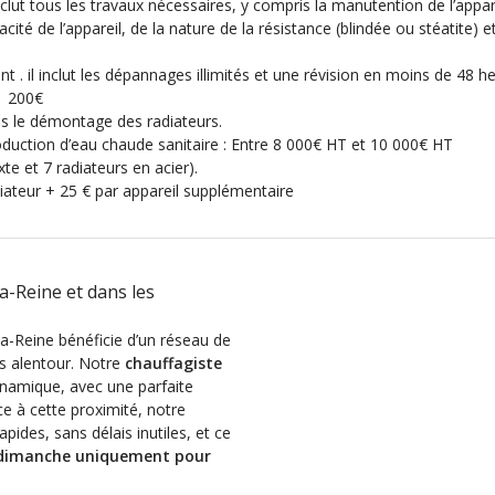
nclut tous les travaux nécessaires, y compris la manutention de l’appa
acité de l’appareil, de la nature de la résistance (blindée ou stéatite
 . il inclut les dépannages illimités et une révision en moins de 48 h
1 200€
pas le démontage des radiateurs.
duction d’eau chaude sanitaire : Entre 8 000€ HT et 10 000€ HT
e et 7 radiateurs en acier).
iateur + 25 € par appareil supplémentaire
a-Reine et dans les
-Reine bénéficie d’un réseau de
s alentour. Notre
chauffagiste
ynamique, avec une parfaite
ce à cette proximité, notre
ides, sans délais inutiles, et ce
 dimanche uniquement pour