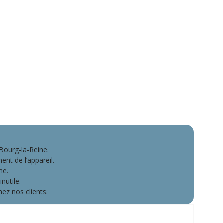
Bourg-la-Reine.
nt de l’appareil.
ne.
nutile.
ez nos clients.