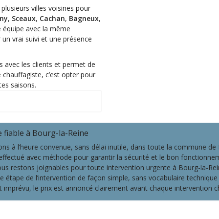
usieurs villes voisines pour
ny
,
Sceaux
,
Cachan
,
Bagneux
,
re équipe avec la même
 un vrai suivi et une présence
s avec les clients et permet de
e chauffagiste, c’est opter pour
tes saisons.
fiable à Bourg-la-Reine
ns à l’heure convenue, sans délai inutile, dans toute la commune de 
effectué avec méthode pour garantir la sécurité et le bon fonctionneme
s restons joignables pour toute intervention urgente à Bourg-la-Rei
étape de l’intervention de façon simple, sans vocabulaire technique i
imprévu, le prix est annoncé clairement avant chaque intervention ch