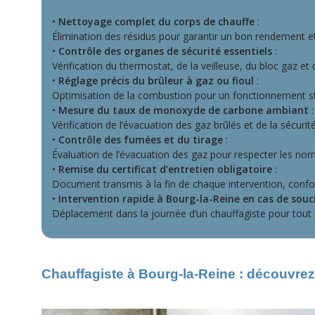
•
Nettoyage complet du corps de chauffe
:
Élimination des résidus pour garantir un bon rendement et
•
Contrôle des organes de sécurité essentiels
:
Vérification du thermostat, de la veilleuse, du bloc gaz et d
•
Réglage précis du brûleur à gaz ou fioul
:
Optimisation de la combustion pour un fonctionnement s
•
Mesure du taux de monoxyde de carbone ambiant
:
Vérification de l’évacuation des gaz brûlés et de la sécurité 
•
Contrôle des fumées et du tirage
:
Évaluation de l’évacuation des gaz pour respecter les no
•
Remise du certificat d’entretien obligatoire
:
Document transmis à la fin de chaque intervention, conf
•
Intervention rapide à Bourg-la-Reine en cas de souc
Déplacement dans la journée d’un chauffagiste pour tout p
Chauffagiste à Bourg-la-Reine : découvrez 