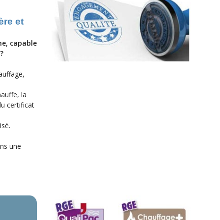
ère et
ne, capable
 ?
auffage,
auffe, la
u certificat
isé.
ons une