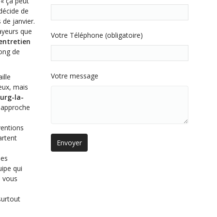
 « ça peut
 décide de
 de janvier.
rayeurs que
Votre Téléphone (obligatoire)
entretien
ong de
Votre message
ille
eux, mais
urg-la-
 approche
ventions
artent
des
uipe qui
s vous
surtout