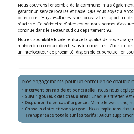
Nous couvrons l’ensemble de la commune, mais également pl
garantir un service localisé et fiable. Que vous soyez à
Anto
ou encore
L’Haÿ-les-Roses
, vous pouvez faire appel à not
réactivité. Ce périmètre d’intervention nous permet d’assurer
continue dans le secteur sud du département 92.
Notre disponibilité locale renforce la qualité de nos échange
maintenir un contact direct, sans intermédiaire. Choisir notr
un interlocuteur de proximité, disponible et ponctuel, en tou
Notre zone d'intervention
Nos engagements pour un entretien de chaudière 
•
Intervention rapide et ponctuelle
: Nous nous déplaço
•
Suivi rigoureux des chaudières
: Chaque entretien est 
•
Disponibilité en cas d’urgence
: Même le week-end, nou
•
Conseils clairs et sans jargon
: Nous expliquons chaque 
•
Transparence totale sur les tarifs
: Aucun supplément 
Ce que nos clients disent de nous