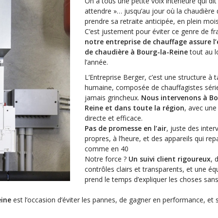
On a tous une petite voix intérieure qui dit
attendre »… jusqu’au jour où la chaudière
prendre sa retraite anticipée, en plein mois
C’est justement pour éviter ce genre de f
notre entreprise de chauffage assure l’
de chaudière à Bourg-la-Reine
tout au l
l’année.
L’Entreprise Berger, c’est une structure à ta
humaine, composée de chauffagistes séri
jamais grincheux.
Nous intervenons à Bo
Reine et dans toute la région
, avec une
directe et efficace.
Pas de promesse en l’air
, juste des inter
propres, à l’heure, et des appareils qui rep
comme en 40
Notre force ?
Un suivi client rigoureux
, 
contrôles clairs et transparents, et une éq
prend le temps d’expliquer les choses san
eine
est l’occasion d’éviter les pannes, de gagner en performance, et 