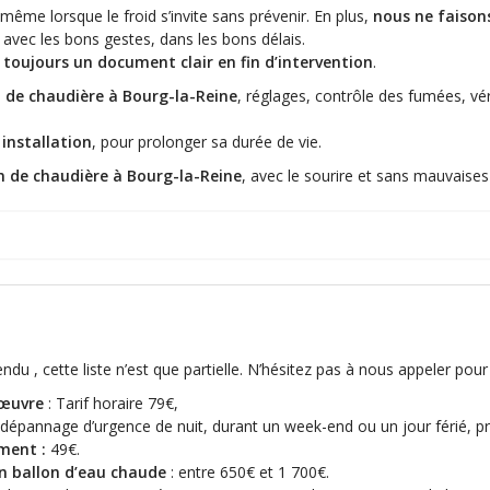
 même lorsque le froid s’invite sans prévenir. En plus,
nous ne faison
, avec les bons gestes, dans les bons délais.
toujours un document clair en fin d’intervention
.
 de chaudière à Bourg-la-Reine
, réglages, contrôle des fumées, vér
installation
, pour prolonger sa durée de vie.
n de chaudière à Bourg-la-Reine
, avec le sourire et sans mauvaises
ndu , cette liste n’est que partielle. N’hésitez pas à nous appeler po
‘œuvre
: Tarif horaire 79€,
 dépannage d’urgence de nuit, durant un week-end ou un jour férié, 
ment :
49€.
n ballon d’eau chaude
: entre 650€ et 1 700€.