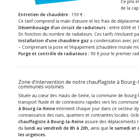
Ce prix i
de la cap
Entretien de chaudière
: 159 € :
Ce tarif comprend la main d’œuvre et les frais de déplacement
Désembouage d’un circuit de radiateurs :
entre 600€ et 
En fonction du nombre de radiateurs. Ces tarifs n’incluent 
Installation d’une chaudière gaz
a condensation avec pro
– Comprenant la pose et l’équipement (chaudière murale mixt
Purge et contrôle de radiateurs :
90 € pour le premier rad
Zone d’intervention de notre chauffagiste à Bourg-l
communes voisines
Située au cœur des Hauts-de-Seine, la commune de Bourg-la
transport fluide et de connexions rapides vers les commune
à Bourg-la-Reine
intervient chaque jour dans ce secteur d
connaissance des rues, quartiers et contraintes locales. Grâ
chauffagiste à Bourg-la-Reine
assure des déplacements rap
du
lundi au vendredi de 8h à 20h
, ainsi que
le samedi et
les urgences
.