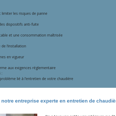
 limiter les risques de panne
es dispositifs anti-fuite
table et une consommation maîtrisée
de l’installation
rmes en vigueur
orme aux exigences réglementaire
i
:
roblème lié à l’entretien de votre chaudière
notre entreprise experte en entretien de chaudiè