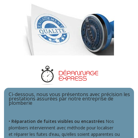
Ci-dessous, nous vous présentons avec précision les
prestations assurées par notre entreprise de
plomberie
•
Réparation de fuites visibles ou encastrées
Nos
plombiers interviennent avec méthode pour localiser
et réparer les fuites d’eau, qu’elles soient apparentes ou