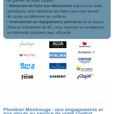
les pannes ou fuites futures.
•
Recherche de fuite non destructive
Grâce à nos outils
spécifiques, nous détectons les fuites sans avoir besoin
de casser ou détériorer les surfaces.
•
Intervention sur équipements sanitaires
De la chasse
d’eau au mécanisme de WC, nous réparons ou remplaçons
vos éléments sanitaires avec efficacité.
Sur Montrouge
Plombier Montrouge : nos engagements et
nos atouts au service de votre confort