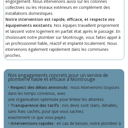
engorgement. Nous intervenons aussi sur les colonnes
collectives ou les réseaux extérieurs en complément des
installations domestiques.
Notre intervention est rapide, efficace, et respecte vos
équipements existants
. Nos équipes travaillent proprement
et laissent votre logement en parfait état après le passage. En
choisissant notre plombier sur Montrouge, vous faites appel à
un professionnel fiable, réactif et implanté localement. Nous
intervenons également rapidement dans les communes
proches.
Nos engagements concrets pour un service de
plomberie fiable et efficace à Montrouge
•
Respect des délais annoncés
: nous intervenons toujours
dans les temps convenus, avec
une organisation optimisée pour limiter les attentes.
•
Transparence des tarifs
: nos devis sont clairs, détaillés,
sans frais cachés, pour que vous sachiez
exactement ce que vous payez.
•
Interventions rapides
: en cas de besoin, notre plombier à