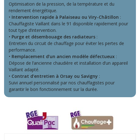
Optimisation de la pression, de la température et du
rendement énergétique.
•
Intervention rapide à Palaiseau ou Viry-Châtillon
:
Chauffagiste Vaillant dans le 91 disponible rapidement pour
tout type d’intervention.
•
Purge et désembouage des radiateurs
:
Entretien du circuit de chauffage pour éviter les pertes de
performance.
•
Remplacement d’un ancien modèle défectueux
:
Dépose de l’ancienne chaudière et installation d’un appareil
Vaillant adapté.
•
Contrat d’entretien à Orsay ou Savigny
:
Suivi annuel personnalisé par nos chauffagistes pour
garantir le bon fonctionnement sur la durée.