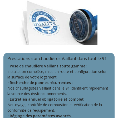
Prestations sur chaudières Vaillant dans tout le 91
•
Pose de chaudière Vaillant toute gamme
:
Installation complète, mise en route et configuration selon
la surface de votre logement.
•
Recherche de pannes récurrentes
:
Nos chauffagistes Vaillant dans le 91 identifient rapidement
la source des dysfonctionnements.
•
Entretien annuel obligatoire et complet
:
Nettoyage, contrôle de combustion et vérification de la
conformité de l’équipement.
•
Réglage des paramètres avancés
: