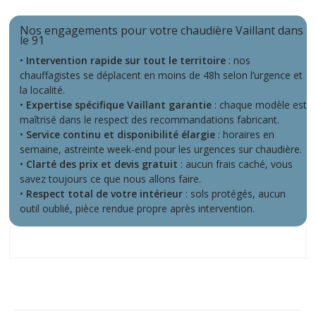
Nos engagements pour votre chaudière Vaillant dans
le 91
•
Intervention rapide sur tout le territoire
: nos
chauffagistes se déplacent en moins de 48h selon l’urgence et
la localité.
•
Expertise spécifique Vaillant garantie
: chaque modèle est
maîtrisé dans le respect des recommandations fabricant.
•
Service continu et disponibilité élargie
: horaires en
semaine, astreinte week-end pour les urgences sur chaudière.
•
Clarté des prix et devis gratuit
: aucun frais caché, vous
savez toujours ce que nous allons faire.
•
Respect total de votre intérieur
: sols protégés, aucun
outil oublié, pièce rendue propre après intervention.
Ce que nos clients disent de nous