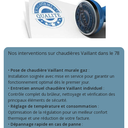
Nos interventions sur chaudières Vaillant dans le 78
•
Pose de chaudière Vaillant murale gaz
:
Installation soignée avec mise en service pour garantir un
fonctionnement optimal dès le premier jour.
•
Entretien annuel chaudière Vaillant individuel
:
Contrôle complet du brûleur, nettoyage et vérification des
principaux éléments de sécurité.
•
Réglage de température et consommation
:
Optimisation de la régulation pour un meilleur confort
thermique et une réduction de votre facture.
•
Dépannage rapide en cas de panne
: