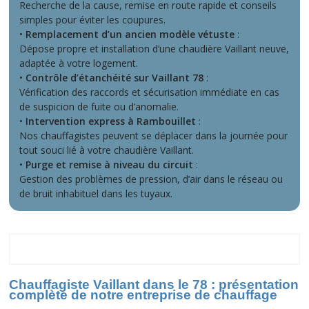
Recherche de la cause, remise en route rapide et conseils
simples pour éviter les coupures.
•
Remplacement d’un ancien modèle vétuste
:
Dépose propre et installation d’une chaudière Vaillant neuve,
adaptée à votre logement.
•
Contrôle d’étanchéité sur Vaillant 78
:
Vérification des raccords et sécurisation immédiate en cas
de suspicion de fuite ou d’anomalie.
•
Intervention express à Rambouillet
:
Nos chauffagistes peuvent se déplacer dans la journée pour
tout souci lié à votre chaudière Vaillant.
•
Purge et remise à niveau du circuit
:
Gestion des problèmes de pression, d’air dans le réseau ou
de bruit inhabituel dans les tuyaux.
78
Chauffagiste Vaillant dans le 78 : présentation
complète de notre entreprise de chauffage