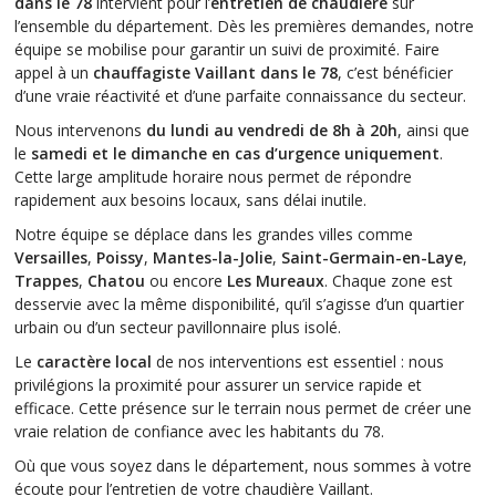
dans le 78
intervient pour l’
entretien de chaudière
sur
l’ensemble du département. Dès les premières demandes, notre
équipe se mobilise pour garantir un suivi de proximité. Faire
appel à un
chauffagiste Vaillant dans le 78
, c’est bénéficier
d’une vraie réactivité et d’une parfaite connaissance du secteur.
Nous intervenons
du lundi au vendredi de 8h à 20h
, ainsi que
le
samedi et le dimanche en cas d’urgence uniquement
.
Cette large amplitude horaire nous permet de répondre
rapidement aux besoins locaux, sans délai inutile.
Notre équipe se déplace dans les grandes villes comme
Versailles
,
Poissy
,
Mantes-la-Jolie
,
Saint-Germain-en-Laye
,
Trappes
,
Chatou
ou encore
Les Mureaux
. Chaque zone est
desservie avec la même disponibilité, qu’il s’agisse d’un quartier
urbain ou d’un secteur pavillonnaire plus isolé.
Le
caractère local
de nos interventions est essentiel : nous
privilégions la proximité pour assurer un service rapide et
efficace. Cette présence sur le terrain nous permet de créer une
vraie relation de confiance avec les habitants du 78.
Où que vous soyez dans le département, nous sommes à votre
écoute pour l’entretien de votre chaudière Vaillant.