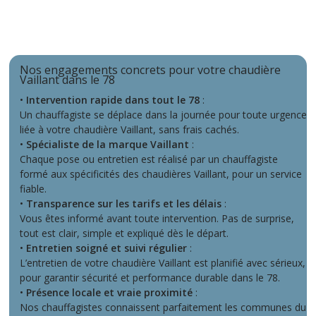
Nos engagements concrets pour votre chaudière
Vaillant dans le 78
•
Intervention rapide dans tout le 78
:
Un chauffagiste se déplace dans la journée pour toute urgence
liée à votre chaudière Vaillant, sans frais cachés.
•
Spécialiste de la marque Vaillant
:
Chaque pose ou entretien est réalisé par un chauffagiste
formé aux spécificités des chaudières Vaillant, pour un service
fiable.
•
Transparence sur les tarifs et les délais
:
Vous êtes informé avant toute intervention. Pas de surprise,
tout est clair, simple et expliqué dès le départ.
•
Entretien soigné et suivi régulier
:
L’entretien de votre chaudière Vaillant est planifié avec sérieux,
pour garantir sécurité et performance durable dans le 78.
•
Présence locale et vraie proximité
:
Nos chauffagistes connaissent parfaitement les communes du