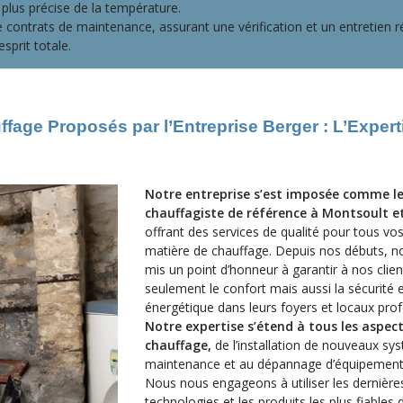
plus précise de la température.
e contrats de maintenance, assurant une vérification et un entretien r
sprit totale.
age Proposés par l’Entreprise Berger : L’Expert
Notre entreprise s’est imposée comme l
chauffagiste de référence à Montsoult et
offrant des services de qualité pour tous vo
matière de chauffage. Depuis nos débuts, 
mis un point d’honneur à garantir à nos clie
seulement le confort mais aussi la sécurité et
énergétique dans leurs foyers et locaux prof
Notre expertise s’étend à tous les aspec
chauffage,
de l’installation de nouveaux sy
maintenance et au dépannage d’équipements
Nous nous engageons à utiliser les dernière
technologies et les produits les plus fiables