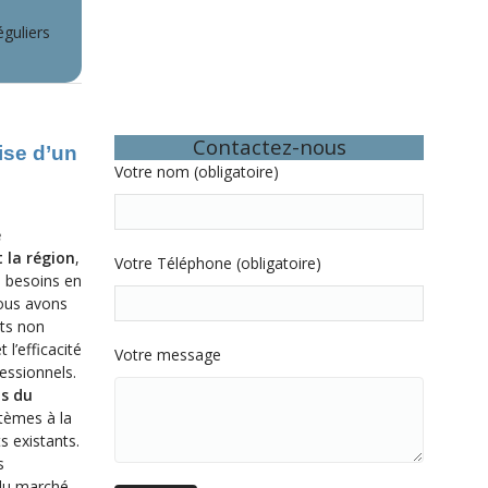
éguliers
Contactez-nous
ise d’un
Votre nom (obligatoire)
e
 la région
,
Votre Téléphone (obligatoire)
s besoins en
nous avons
nts non
 l’efficacité
Votre message
essionnels.
ts du
stèmes à la
 existants.
s
 du marché