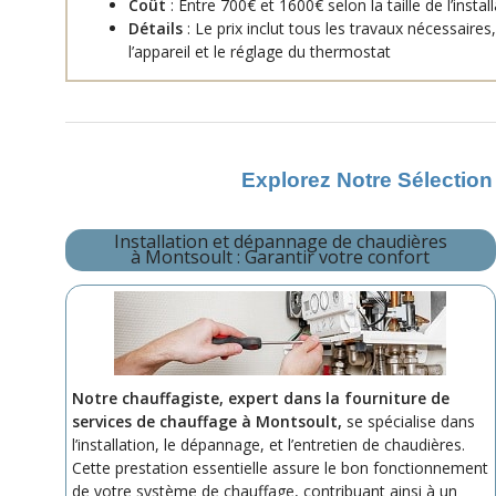
Coût
: Entre 700€ et 1600€ selon la taille de l’install
Détails
: Le prix inclut tous les travaux nécessaire
l’appareil et le réglage du thermostat
Explorez Notre Sélection
Installation et dépannage de chaudières
à Montsoult : Garantir votre confort
Notre chauffagiste, expert dans la fourniture de
services de chauffage à Montsoult,
se spécialise dans
l’installation, le dépannage, et l’entretien de chaudières.
Cette prestation essentielle assure le bon fonctionnement
de votre système de chauffage, contribuant ainsi à un