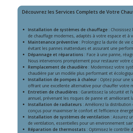
Découvrez les Services Complets de Votre Chauf
Installation de systèmes de chauffage
: Choisissez 
de chauffage modernes, adaptés à votre espace et à v
Maintenance préventive
: Prolongez la durée de vie d
évitant les pannes inattendues et assurant une perfor
Dépannage et réparations
: Face à une panne, réag
Nous intervenons promptement pour restaurer votre co
Remplacement de chaudière
: Modernisez votre sys
chaudière par un modèle plus performant et écologique
Installation de pompes à chaleur
: Optez pour une s
offrant une excellente alternative pour chauffer votre
Entretien de chaudières
: Garantissez la sécurité et l
annuel, prévenant les risques de panne et améliorant 
Installation de radiateurs
: Améliorez la distribution
conçus pour maximiser le confort et l’efficience énergé
Installation de systèmes de ventilation
: Assurez un
de ventilation, essentielles pour un environnement sain
Réparation de thermostats
: Optimisez le contrôle 