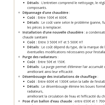
Détails
: L’entretien comprend le nettoyage, le régla
composants.
Dépannage d’une chaudière
:
Coût
: Entre 100€ et 600€.
Détails
: Le coût varie selon le problème (panne, f
les pièces à remplacer.
Installation d’une nouvelle chaudière
: a condensat
chaude sanitaire
Coût :
Entre 3 500€ HT et 5 500€ HT
Détails
: Le coût dépend du type, de la marque de 
éventuelles modifications nécessaires pour l’installa
Purge des radiateurs
:
Coût
: Entre 50€ et 150€.
Détails
: La purge permet d’éliminer l’air accumulé 
améliorant ainsi leur efficacité.
Désembouage des installations de chauffage
:
Coût
: Entre 600€ et 1300€ selon la taille de l’install
Détails
: Le désembouage élimine les boues formée
radiateurs,
améliorant la circulation de l’eau et l’efficacité du c
P
ose d’un ballon d’eau chaude
: entre 650€ et 1 700€