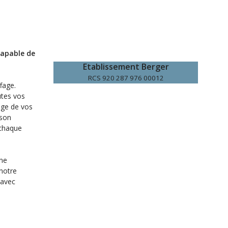
capable de
Etablissement Berger
RCS 920 287 976 00012
fage.
utes vos
age de vos
 son
 chaque
une
 notre
 avec