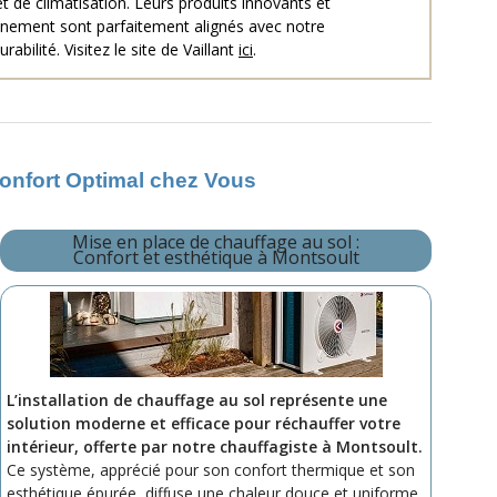
t de climatisation. Leurs produits innovants et
nnement sont parfaitement alignés avec notre
bilité. Visitez le site de Vaillant
ici
.
Confort Optimal chez Vous
Mise en place de chauffage au sol :
Confort et esthétique à Montsoult
L’installation de chauffage au sol représente une
solution moderne et efficace pour réchauffer votre
intérieur, offerte par notre chauffagiste à Montsoult.
Ce système, apprécié pour son confort thermique et son
esthétique épurée, diffuse une chaleur douce et uniforme