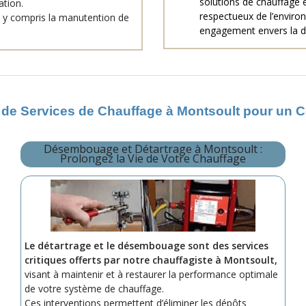
solutions de chauffage e
ation.
respectueux de l’enviro
s, y compris la manutention de
engagement envers la dura
 de Services de Chauffage à Montsoult pour un 
Désembouage et Détartrage à Montsoult :
Prolongez la Vie de Votre Chauffage
Le détartrage et le désembouage sont des services
critiques offerts par notre chauffagiste à Montsoult,
visant à maintenir et à restaurer la performance optimale
de votre système de chauffage.
Ces interventions permettent d’éliminer les dépôts