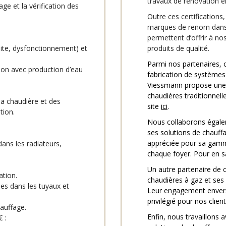
travaux de rénovation é
ge et la vérification des
Outre ces certifications
marques de renom dans 
permettent d’offrir à n
uite, dysfonctionnement) et
produits de qualité.
Parmi nos partenaires, 
ion avec production d’eau
fabrication de systèmes 
Viessmann propose une
chaudières traditionnell
la chaudière et des
site
ici
.
tion.
Nous collaborons égale
ses solutions de chauffag
appréciée pour sa gamme
dans les radiateurs,
chaque foyer. Pour en sa
Un autre partenaire de 
ation.
chaudières à gaz et ses
s dans les tuyaux et
Leur engagement envers l
privilégié pour nos clie
hauffage.
Enfin, nous travaillons 
 :