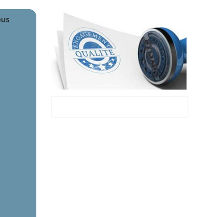
ous
Montsoult