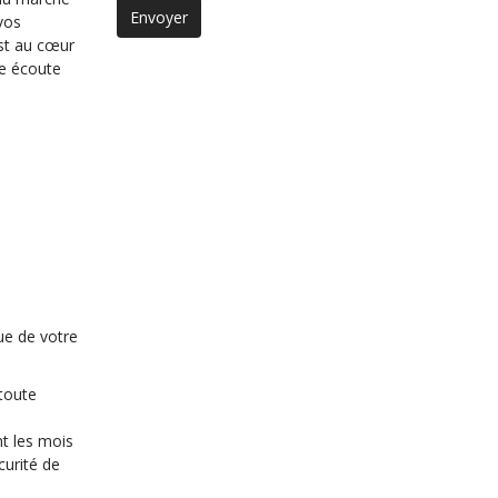
vos
est au cœur
ne écoute
ue de votre
 toute
t les mois
curité de