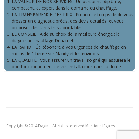
LA VALEUR DE NOS SERVICES : Un personnel diplômé,
compétent, et expert dans le domaine du chauffage.
LA TRANSPARENCE DES PRIX : Prendre le temps de de vous
dresser un diagnostic précis, des devis détaillés, et vous
proposer des tarifs très abordables.
LE CONSEIL : Aide au choix de la meilleure énergie : le
diagnostic chauffage Duhamel.
LA RAPIDITÉ : Répondre à vos urgences de
chauffage en
moins de 1 heure sur Nandy et les environs.
LA QUALITÉ : Vous assurer un travail soigné qui assurera le
bon fonctionnement de vos installations dans la durée.
.
Copyright © 2014 Dagim . All rights reserved
Mentions légales