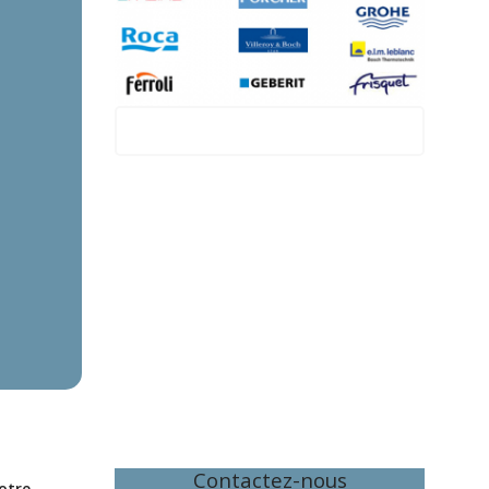
Marly-le-Roi
Contactez-nous
otre