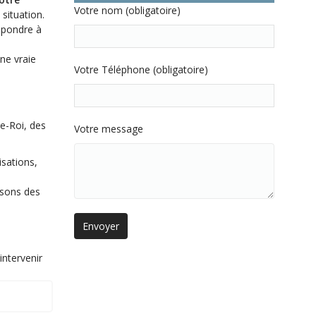
Votre nom (obligatoire)
situation.
épondre à
une vraie
Votre Téléphone (obligatoire)
le-Roi, des
Votre message
isations,
isons des
intervenir