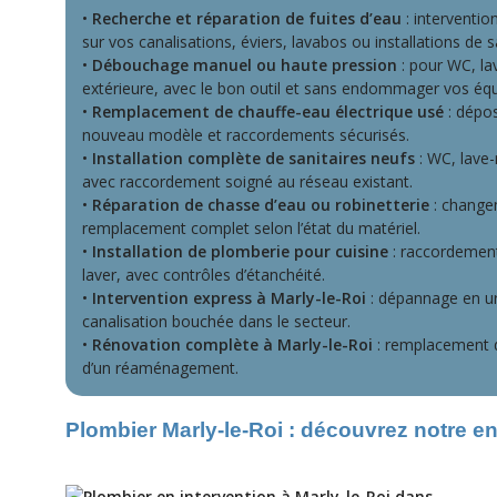
•
Recherche et réparation de fuites d’eau
: interventio
sur vos canalisations, éviers, lavabos ou installations de s
•
Débouchage manuel ou haute pression
: pour WC, la
extérieure, avec le bon outil et sans endommager vos éq
•
Remplacement de chauffe-eau électrique usé
: dépos
nouveau modèle et raccordements sécurisés.
•
Installation complète de sanitaires neufs
: WC, lave-
avec raccordement soigné au réseau existant.
•
Réparation de chasse d’eau ou robinetterie
: change
remplacement complet selon l’état du matériel.
•
Installation de plomberie pour cuisine
: raccordement 
laver, avec contrôles d’étanchéité.
•
Intervention express à Marly-le-Roi
: dépannage en ur
canalisation bouchée dans le secteur.
•
Rénovation complète à Marly-le-Roi
: remplacement d
d’un réaménagement.
Plombier Marly-le-Roi : découvrez notre e