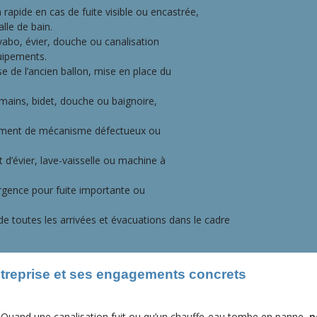
n rapide en cas de fuite visible ou encastrée,
alle de bain.
vabo, évier, douche ou canalisation
uipements.
e de l’ancien ballon, mise en place du
mains, bidet, douche ou baignoire,
ment de mécanisme défectueux ou
d’évier, lave-vaisselle ou machine à
gence pour fuite importante ou
e toutes les arrivées et évacuations dans le cadre
ntreprise et ses engagements concrets
Quand une canalisation fuit ou qu’un chauffe-eau tombe en panne,
n