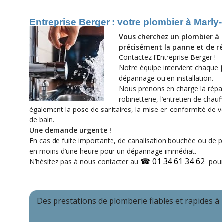
Entreprise Berger : votre plombier à Marly
Vous cherchez un plombier à 
précisément la panne et de ré
Contactez l’Entreprise Berger !
Notre équipe intervient chaque j
dépannage ou en installation.
Nous prenons en charge la répar
robinetterie, l’entretien de cha
également la pose de sanitaires, la mise en conformité de vo
de bain.
Une demande urgente !
En cas de fuite importante, de canalisation bouchée ou de p
en moins d’une heure pour un dépannage immédiat.
☎ 01 34 61 34 62
N’hésitez pas à nous contacter au
pour 
Des prestations de plomberie fiables et rapides à 