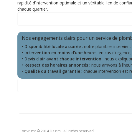
rapidité d’intervention optimale et un véritable lien de confi
chaque quartier.
Notre zone d'intervention
Nos engagements clairs pour un service de plombe
•
Disponibilité locale assurée
: notre plombier intervient
•
Intervention en moins d’une heure
: en cas d’urgence,
•
Devis clair avant chaque intervention
: nous expliquon
•
Respect des horaires annoncés
: nous arrivons à l’he
•
Qualité du travail garantie
: chaque intervention est r
Ce que nos clients disent de nous
Copyright © 2014 Dagim . All rights reserved