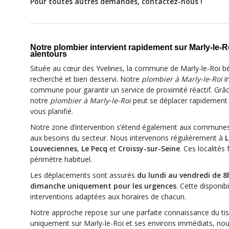
Pour toutes autres demandes, contactez-nous !
Notre plombier intervient rapidement sur Marly-le-Ro
alentours
Située au cœur des Yvelines, la commune de Marly-le-Roi bén
recherché et bien desservi. Notre
plombier à Marly-le-Roi
in
commune pour garantir un service de proximité réactif. Grâc
notre
plombier à Marly-le-Roi
peut se déplacer rapidement 
vous planifié.
Notre zone d’intervention s’étend également aux communes
aux besoins du secteur. Nous intervenons régulièrement à
L
Louveciennes
,
Le Pecq
et
Croissy-sur-Seine
. Ces localités
périmètre habituel.
Les déplacements sont assurés
du lundi au vendredi de 8
dimanche uniquement pour les urgences
. Cette disponib
interventions adaptées aux horaires de chacun.
Notre approche repose sur une parfaite connaissance du tis
uniquement sur Marly-le-Roi et ses environs immédiats, nous