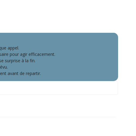
que appel.
aire pour agir efficacement.
 surprise à la fin.
évu.
nt avant de repartir.