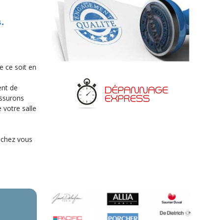
.
e ce soit en
ent de
assurons
 votre salle
r chez vous