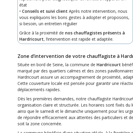
état
•
Conseils et suivi client
Après notre intervention, nous
vous expliquons les bons gestes à adopter et proposons,
si besoin, un entretien régulier
Grâce à la proximité de
nos chauffagistes présents à
Hardricourt
, l’intervention est rapide et adaptée.
Zone d’intervention de votre chauffagiste à Hard
Située en bord de Seine, la commune de
Hardricourt
bénéfi
marqué par des quartiers calmes et des zones pavillonnaires
Hardricourt assure un accompagnement de proximité, adapt
Cette couverture locale est pensée pour garantir une réactiv
déplacements rapides.
Dès les premières demandes, notre chauffagiste Hardricourt
organisation claire et structurée. Les horaires sont fixés du 
ainsi que le samedi et le dimanche uniquement pour les urge
de répondre efficacement aux attentes des particuliers et d
soit la zone concernée.
La commune bénéficie d’une situation idéale, à la frontière d