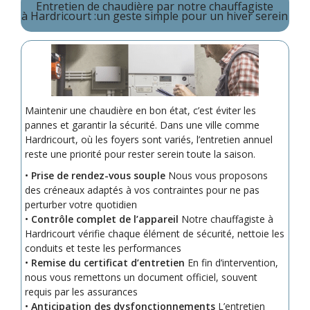
Entretien de chaudière par notre chauffagiste
à Hardricourt :un geste simple pour un hiver serein
Maintenir une chaudière en bon état, c’est éviter les
pannes et garantir la sécurité. Dans une ville comme
Hardricourt, où les foyers sont variés, l’entretien annuel
reste une priorité pour rester serein toute la saison.
•
Prise de rendez-vous souple
Nous vous proposons
des créneaux adaptés à vos contraintes pour ne pas
perturber votre quotidien
•
Contrôle complet de l’appareil
Notre chauffagiste à
Hardricourt vérifie chaque élément de sécurité, nettoie les
conduits et teste les performances
•
Remise du certificat d’entretien
En fin d’intervention,
nous vous remettons un document officiel, souvent
requis par les assurances
•
Anticipation des dysfonctionnements
L’entretien