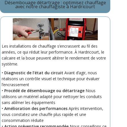
Désembouage détartrage : optimisez chauffage
avec notre chauffagiste à Hardricourt
Les installations de chauffage s’encrassent au fil des
années, ce qui réduit leur performance. À Hardricourt, le
calcaire et la boue peuvent altérer le rendement de votre
système.
•
Diagnostic de l’état du circuit
Avant d’agir, nous
réalisons un contrôle visuel et technique pour évaluer
l’encrassement
•
Procédé de désembouage ou détartrage
Nous
utilisons un matériel adapté pour nettoyer les conduits
sans abîmer les équipements
•
Amélioration des performances
Après intervention,
vous constatez une chauffe plus rapide et une
consommation réduite
•
Action préventive recommandée
Nous conseillons ce