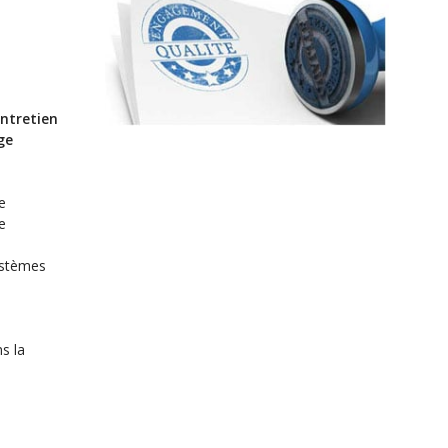
entretien
ge
e
e
ystèmes
s la