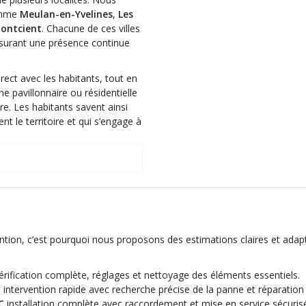
comme
Meulan-en-Yvelines
,
Les
Montcient
. Chacune de ces villes
ssurant une présence continue
rect avec les habitants, tout en
ne pavillonnaire ou résidentielle
re. Les habitants savent ainsi
t le territoire et qui s’engage à
ntion, c’est pourquoi nous proposons des estimations claires et adapt
érification complète, réglages et nettoyage des éléments essentiels.
C
intervention rapide avec recherche précise de la panne et réparatio
C
installation complète avec raccordement et mise en service sécuris