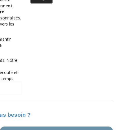
ennent
re
rsonnalisés.
vers les
rantir
e
ts. Notre
’écoute et
e temps.
ous besoin ?