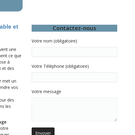
able et
Contactez-nous
Votre nom (obligatoire)
uvent une
ement ce que
ose à
Votre Téléphone (obligatoire)
 et des
r
met un
endre vos
Votre message
pour des
ns les
age
votre
ques.