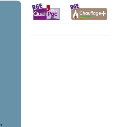
Hardricourt
un