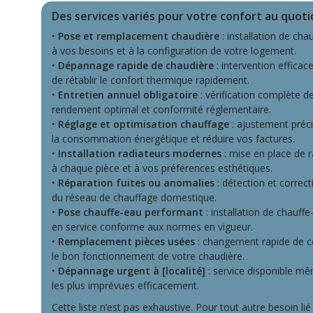
Des services variés pour votre confort au quoti
•
Pose et remplacement chaudière
: installation de ch
à vos besoins et à la configuration de votre logement.
•
Dépannage rapide de chaudière
: intervention effica
de rétablir le confort thermique rapidement.
•
Entretien annuel obligatoire
: vérification complète de
rendement optimal et conformité réglementaire.
•
Réglage et optimisation chauffage
: ajustement préc
la consommation énergétique et réduire vos factures.
•
Installation radiateurs modernes
: mise en place de r
à chaque pièce et à vos préférences esthétiques.
•
Réparation fuites ou anomalies
: détection et correc
du réseau de chauffage domestique.
•
Pose chauffe-eau performant
: installation de chauff
en service conforme aux normes en vigueur.
•
Remplacement pièces usées
: changement rapide de c
le bon fonctionnement de votre chaudière.
•
Dépannage urgent à [localité]
: service disponible m
les plus imprévues efficacement.
Cette liste n’est pas exhaustive. Pour tout autre besoin li