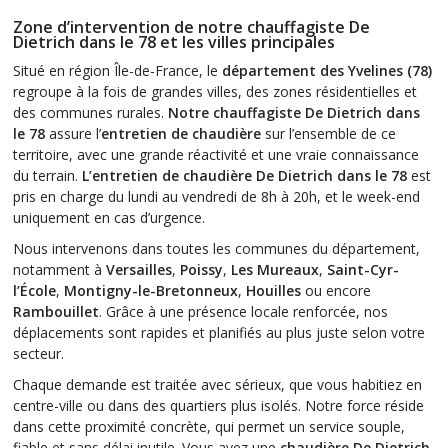
Zone d’intervention de notre chauffagiste De
Dietrich dans le 78 et les villes principales
Situé en région Île-de-France, le
département des Yvelines (78)
regroupe à la fois de grandes villes, des zones résidentielles et
des communes rurales.
Notre chauffagiste De Dietrich dans
le 78
assure l’
entretien de chaudière
sur l’ensemble de ce
territoire, avec une grande réactivité et une vraie connaissance
du terrain.
L’entretien de chaudière De Dietrich dans le 78
est
pris en charge du lundi au vendredi de 8h à 20h, et le week-end
uniquement en cas d’urgence.
Nous intervenons dans toutes les communes du département,
notamment à
Versailles
,
Poissy
,
Les Mureaux
,
Saint-Cyr-
l’École
,
Montigny-le-Bretonneux
,
Houilles
ou encore
Rambouillet
. Grâce à une présence locale renforcée, nos
déplacements sont rapides et planifiés au plus juste selon votre
secteur.
Chaque demande est traitée avec sérieux, que vous habitiez en
centre-ville ou dans des quartiers plus isolés. Notre force réside
dans cette proximité concrète, qui permet un service souple,
fiable et sans délai inutile. Vous avez une
chaudière De Dietrich