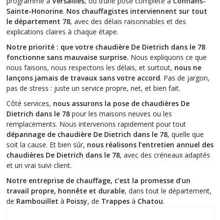
programmé à
Versailles
, ou d’une pose complète à
Conflans-
Sainte-Honorine
.
Nos chauffagistes interviennent sur tout
le département 78
, avec des délais raisonnables et des
explications claires à chaque étape.
Notre priorité : que votre chaudière De Dietrich dans le 78
fonctionne sans mauvaise surprise.
Nous expliquons ce que
nous faisons, nous respectons les délais, et surtout,
nous ne
lançons jamais de travaux sans votre accord
. Pas de jargon,
pas de stress : juste un service propre, net, et bien fait.
Côté services,
nous assurons la pose de chaudières De
Dietrich dans le 78
pour les maisons neuves ou les
remplacements. Nous intervenons rapidement pour tout
dépannage de chaudière De Dietrich dans le 78
, quelle que
soit la cause. Et bien sûr,
nous réalisons l’entretien annuel des
chaudières De Dietrich dans le 78
, avec des créneaux adaptés
et un vrai suivi client.
Notre entreprise de chauffage, c’est la promesse d’un
travail propre, honnête et durable
, dans tout le département,
de
Rambouillet
à
Poissy
, de
Trappes
à
Chatou
.
Quelques-unes de nos interventions