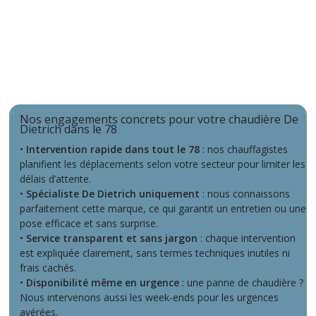
Nos engagements concrets pour votre chaudière De
Dietrich dans le 78
•
Intervention rapide dans tout le 78
: nos chauffagistes
planifient les déplacements selon votre secteur pour limiter les
délais d’attente.
•
Spécialiste De Dietrich uniquement
: nous connaissons
parfaitement cette marque, ce qui garantit un entretien ou une
pose efficace et sans surprise.
•
Service transparent et sans jargon
: chaque intervention
est expliquée clairement, sans termes techniques inutiles ni
frais cachés.
•
Disponibilité même en urgence
: une panne de chaudière ?
Nous intervenons aussi les week-ends pour les urgences
avérées.