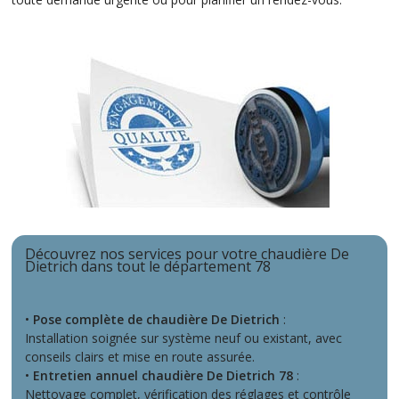
Découvrez nos services pour votre chaudière De
Dietrich dans tout le département 78
•
Pose complète de chaudière De Dietrich
:
Installation soignée sur système neuf ou existant, avec
conseils clairs et mise en route assurée.
•
Entretien annuel chaudière De Dietrich 78
:
Nettoyage complet, vérification des réglages et contrôle